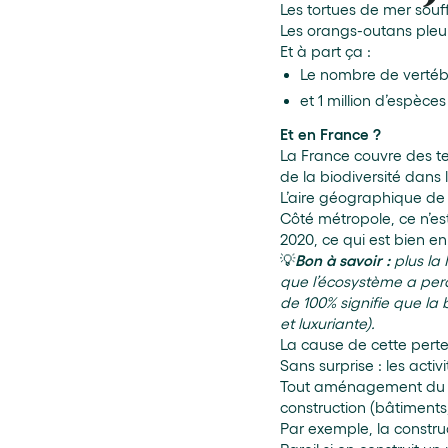
Les tortues de mer souf
Les orangs-outans pleur
Et à part ça :
Le nombre de vertébr
et 1 million d’espèce
Et en France ?
La France couvre des ter
de la biodiversité dans
L’aire géographique de 
Côté métropole, ce n’es
2020, ce qui est bien e
💡
Bon à savoir :
plus la
que l’écosystème a perd
de 100% signifie que la 
et luxuriante).
La cause de cette perte
Sans surprise : les acti
Tout aménagement du terr
construction (bâtiments,
Par exemple, la constru