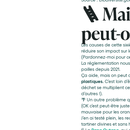
🪜 Mai
peut-o
Les causes de cette sixi
réduire son impact sur l
(Pardonnez-moi pour ce
La réglementation nous
pailles depuis 2021.
Ça aide, mais on peut al
plastiques.
C’est loin d
déchet se multiplient c
d’autres !).
🌴 Un autre problème qu
(OK c’est peut-être jus
mauvaise pour les oran
J’en ai testé plein, le
tartiner divines et sans