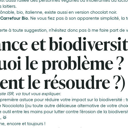
 est aussi l’alliée des personnes véganes ou intolérantes au lacto
laitiers.
rônable, bio, italienne, existe aussi en version chocolat noir.
e
Carrefour
Bio
. Ne vous fiez pas à son apparente simplicité, la t
rte à toute suggestion, n’hésitez donc pas à me faire part de v
nce et biodiversit
quoi le problème ? 
t le résoudre ?)
te ISR, va tout vous expliquer.
première astuce pour réduire votre impact sur la biodiversité : 
 Nocciolata (ou toute autre délicieuse alternative de votre choix
outil entre les mains pour lutter contre l’érosion de la biodiversi
… 🥁
e, encore et toujours !