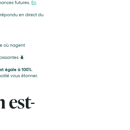
mances futures.
En
a répondu en direct du
se où nagent
bissantes 🪲
st égale à 100%.
oitié vous étonner.
n est-