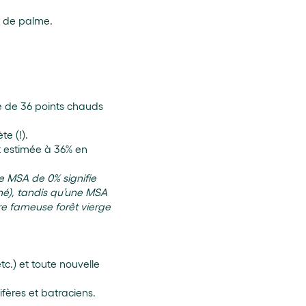
e de palme.
le de 36 points chauds
e (!).
t estimée à 36% en
ne MSA de 0% signifie
hé), tandis qu’une MSA
tre fameuse forêt vierge
tc.) et toute nouvelle
ifères et batraciens.