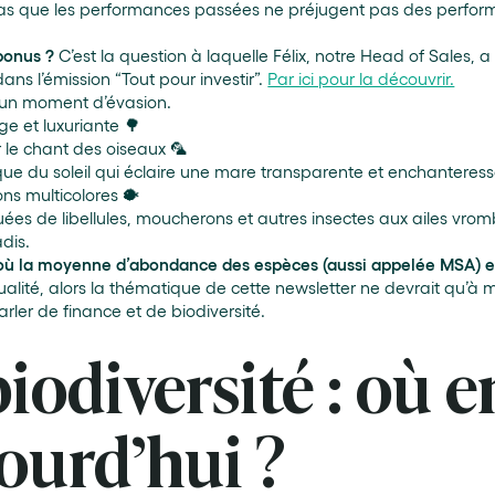
as que les performances passées ne préjugent pas des perfor
bonus ?
C’est la question à laquelle Félix, notre Head of Sales, 
ns l’émission “Tout pour investir”.
Par ici pour la découvrir.
 un moment d’évasion.
ge et luxuriante 🌳
 le chant des oiseaux 🦜
que du soleil qui éclaire une mare transparente et enchanteres
ns multicolores 🐡
es de libellules, moucherons et autres insectes aux ailes vrom
dis.
 où la moyenne d’abondance des espèces (aussi appelée MSA) e
ualité, alors la thématique de cette newsletter ne devrait qu’à m
parler de finance et de biodiversité.
iodiversité : où e
ourd’hui ?