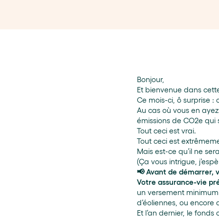
Bonjour,
Et bienvenue dans cette 
Ce mois-ci, ô surprise 
Au cas où vous en aye
émissions de CO2e qui so
Tout ceci est vrai.
Tout ceci est extrêmem
Mais est-ce qu’il ne ser
(Ça vous intrigue, j’espè
📢 Avant de démarrer, v
Votre assurance-vie pr
un versement minimum d
d’éoliennes, ou encore 
Et l’an dernier, le fond