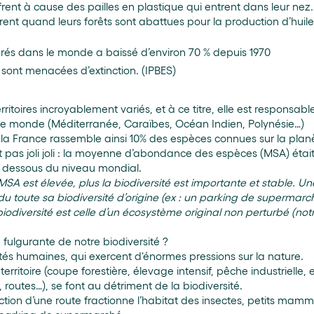
frent à cause des pailles en plastique qui entrent dans leur nez.
ent quand leurs forêts sont abattues pour la production d’huil
és dans le monde a baissé d’environ 70 % depuis 1970
s sont menacées d’extinction. (IPBES)
ritoires incroyablement variés, et à ce titre, elle est responsab
 le monde (Méditerranée, Caraïbes, Océan Indien, Polynésie…)
la France rassemble ainsi 10% des espèces connues sur la planèt
t pas joli joli : la moyenne d’abondance des espèces (MSA) étai
n dessous du niveau mondial.
 MSA est élevée, plus la biodiversité est importante et stable. U
u toute sa biodiversité d’origine (ex : un parking de supermarc
biodiversité est celle d’un écosystème original non perturbé (no
 fulgurante de notre biodiversité ?
vités humaines, qui exercent d'énormes pressions sur la nature.
itoire (coupe forestière, élevage intensif, pêche industrielle, e
 routes…), se font au détriment de la biodiversité.
ction d’une route fractionne l’habitat des insectes, petits mamm