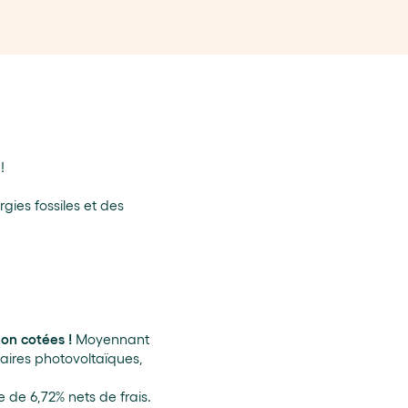
!
gies fossiles et des
on cotées !
Moyennant
ires photovoltaïques,
e de 6,72% nets de frais.