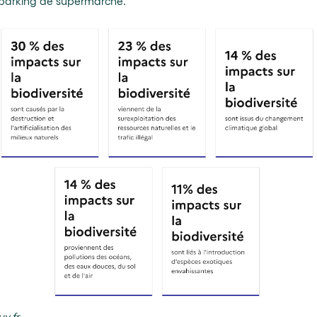
un parking de supermarché.
uv.fr