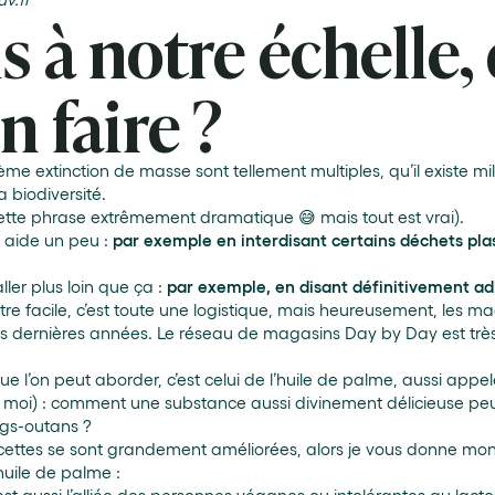
s à notre échelle,
n faire ?
ème extinction de masse sont tellement multiples, qu’il existe m
a biodiversité.
tte phrase extrêmement dramatique 😅 mais tout est vrai).
 aide un peu :
par exemple en interdisant certains déchets pla
ler plus loin que ça :
par exemple, en disant définitivement a
’être facile, c’est toute une logistique, mais heureusement, les m
es dernières années. Le réseau de magasins Day by Day est très b
e l’on peut aborder, c’est celui de l’huile de palme, aussi appe
te moi) : comment une substance aussi divinement délicieuse peut
gs-outans ?
s recettes se sont grandement améliorées, alors je vous donne mo
 huile de palme :