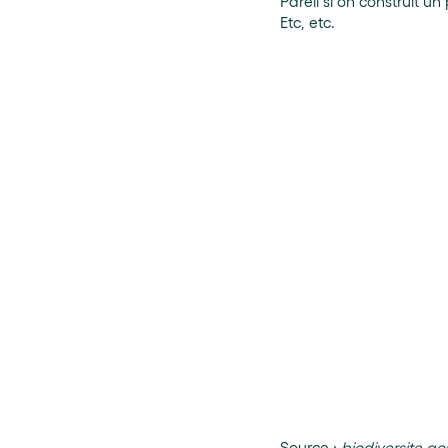
Pareil si on construit 
Etc, etc.
Source :
biodiversite.go