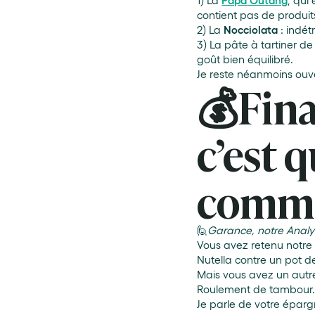
1) La
Papa
Outang
, qui
contient pas de produits 
2) La
Nocciolata
: indét
3) La pâte à tartiner d
goût bien équilibré.
Je reste néanmoins ouve
💰Fina
c’est 
commen
🙋
Garance, notre Analys
Vous avez retenu notre 
Nutella contre un pot de
Mais vous avez un autre 
Roulement de tambour
Je parle de votre épargn