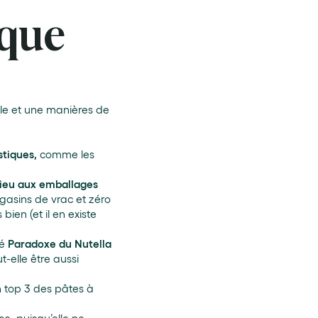
 que
ille et une manières de
stiques,
comme les
dieu aux emballages
agasins de vrac et zéro
ien (et il en existe
lé
Paradoxe du Nutella
-elle être aussi
n top 3 des pâtes à