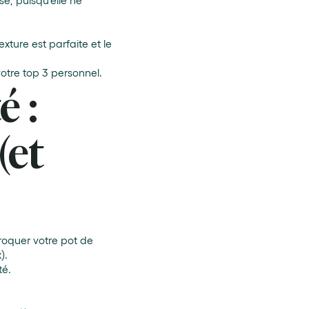
se, puisqu’elle ne
exture est parfaite et le
otre top 3 personnel.
é :
(et
troquer votre pot de
).
té.