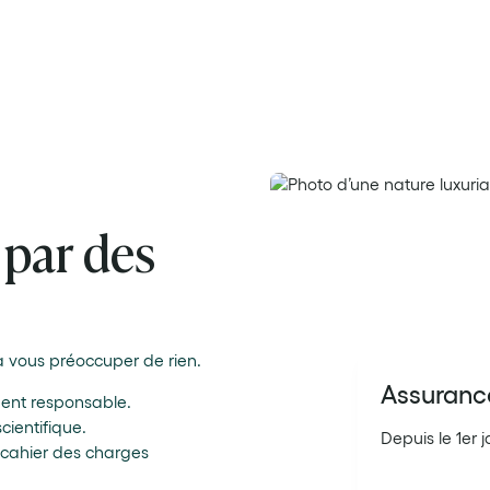
ce par
 par des
 vous préoccuper de rien.
Assuranc
ment responsable.
ientifique.
Depuis le 1er 
 cahier des charges