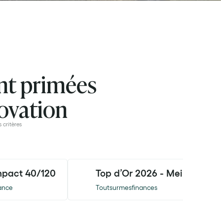
ont primées
novation
 critères
mpact 40/120
Top d’Or 2026 - Meilleur con
ance
Toutsurmesfinances