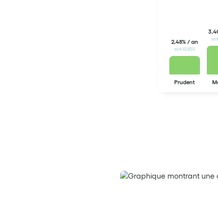
3,4
soi
2,48% / an
soit 41,85%
Prudent
M