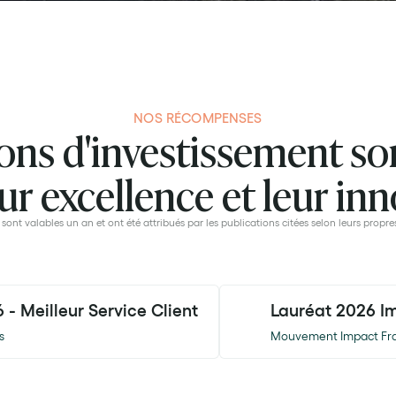
NOS RÉCOMPENSES
ons d'investissement s
ur excellence et leur in
 sont valables un an et ont été attribués par les publications citées selon leurs propres
 - Meilleur Service Client
Lauréat 2026 I
s
Mouvement Impact Fr