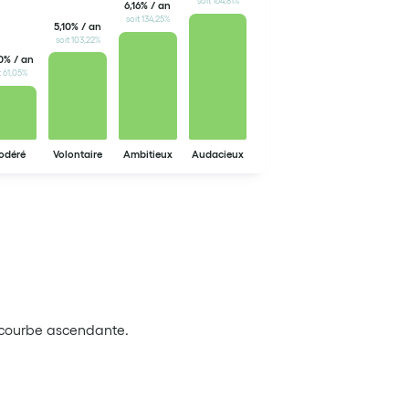
soit 164,81%
6,16% / an
soit 134,25%
5,10% / an
soit 103,22%
0% / an
t 61,05%
odéré
Volontaire
Ambitieux
Audacieux