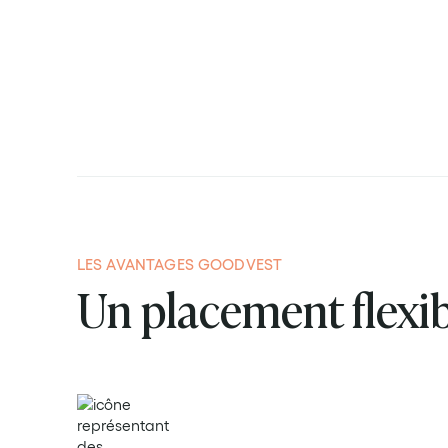
Simuler mon projet
Prendre rendez-vous
4.9
LES AVANTAGES GOODVEST
Un placement flexib