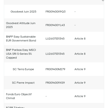
Goodvest Juin 2025
FR001400X9Q3
-
Goodvest Altitude Juin
FR001400YL43
-
2025
BNPP Easy Sustainable
LU2607531345
Article 8
EUR Government Bond
BNP Paribas Easy MSCI
USA SRI S-Series 5%
LU2607531345
Article 8
Capped
SC Terra Europe
FR001400M279
Article 9
SC Pierre Impact
FR0014009XS9
Article 9
Fonds Euro Objectif
-
Article 9
Climat
FCPR Tikehau