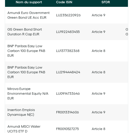
Nom du support
Code ISIN
SFDR
Amundi Euro Government
LU2356220926
Article 9
Green Bond UE Acc EUR
GS Green Bond Short
Good
LU1922483455
Article 9
Duration R Cap EUR
Good
BNP Paribas Easy Low
Carbon 100 Europe PAB
LU1377382368
Article 8
EUR
BNP Paribas Easy Low
Carbon 100 Europe PAB
LU2194448424
Article 8
EUR
Mirova Europe
Environmental Equity N/A
LU0914733646
Article 9
EUR
Insertion Emplois
FR0013314606
Article 9
Dynamique N(C)
Amundi MSCI Water
FR0010527275
Article 8
UCITS ETF D