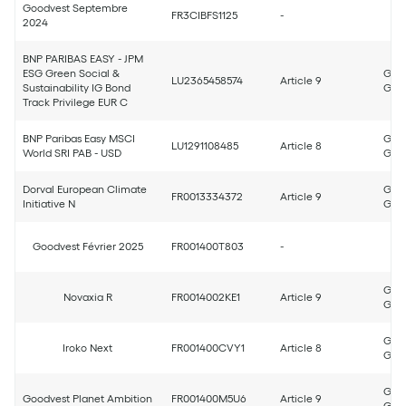
Goodvest Septembre
FR3CIBFS1125
-
2024
BNP PARIBAS EASY - JPM
ESG Green Social &
Good
LU2365458574
Article 9
Sustainability IG Bond
Good
Track Privilege EUR C
BNP Paribas Easy MSCI
Good
LU1291108485
Article 8
World SRI PAB - USD
Good
Dorval European Climate
Good
FR0013334372
Article 9
Initiative N
Good
Goodvest Février 2025
FR001400T803
-
Good
Novaxia R
FR0014002KE1
Article 9
Good
Good
Iroko Next
FR001400CVY1
Article 8
Good
Good
Goodvest Planet Ambition
FR001400M5U6
Article 9
Good