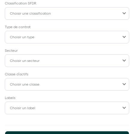
Classification SFDR
Choisir une classification
Type de contrat
Choisir un type
Secteur
Choisir un secteur
Classe d’actifs
Choisir une classe
Labels
Choisir un label