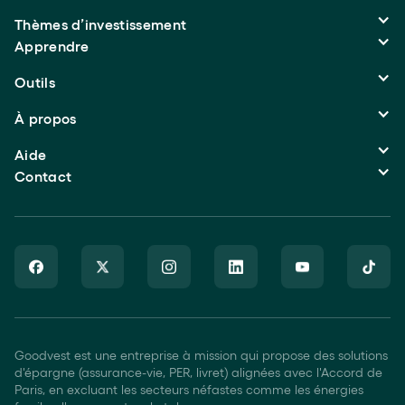
Transférer un PER
Produits structurés
Méthodologie d’investissement
Thèmes d’investissement
Nouveautés
Immobilier durable
Climat
Goodvest First
Apprendre
Biodiversité
Transition écologique
Private equity
Forêts
Blog
Performances
Outils
Solutions climatiques
Communauté
Tarifs
Accès à l’eau
L’école de l’investisseur responsable
Quel produit choisir ?
À propos
Santé
La Calculette de l’épargne
Simulateur PER
Qui sommes-nous
Aide
Notre raison d’être
Contact
FAQ
Comment ça marche ?
52 Rue de la Chaussée-d'Antin
75009 Paris
+33 1 89 20 31 67
Demander une présentation en entreprise
Devenir partenaire
Réclamation
Nous rejoindre
Goodvest est une entreprise à mission qui propose des solutions
d'épargne (assurance-vie, PER, livret) alignées avec l'Accord de
Paris, en excluant les secteurs néfastes comme les énergies