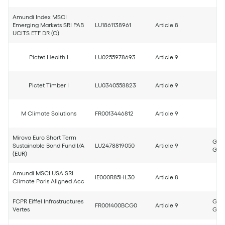
Amundi Index MSCI
Emerging Markets SRI PAB
LU1861138961
Article 8
UCITS ETF DR (C)
Pictet Health I
LU0255978693
Article 9
Pictet Timber I
LU0340558823
Article 9
M Climate Solutions
FR0013446812
Article 9
Mirova Euro Short Term
Good
Sustainable Bond Fund I/A
LU2478819050
Article 9
Good
(EUR)
Amundi MSCI USA SRI
IE000R85HL30
Article 8
Climate Paris Aligned Acc
FCPR Eiffel Infrastructures
Good
FR001400BCG0
Article 9
Vertes
Good