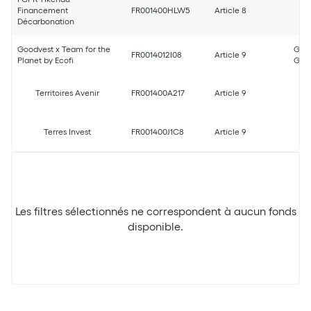
Financement
FR001400HLW5
Article 8
Décarbonation
Goodvest x Team for the
Good
FR0014012I08
Article 9
Planet by Ecofi
Good
Territoires Avenir
FR001400A217
Article 9
Terres Invest
FR001400J1C8
Article 9
Les filtres sélectionnés ne correspondent à aucun fonds
disponible.