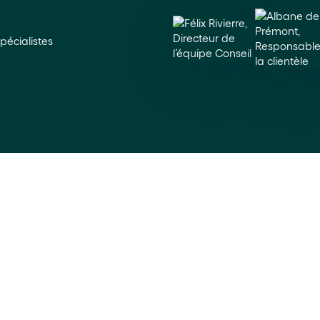
pécialistes
Forêts
En choisissant le thème F