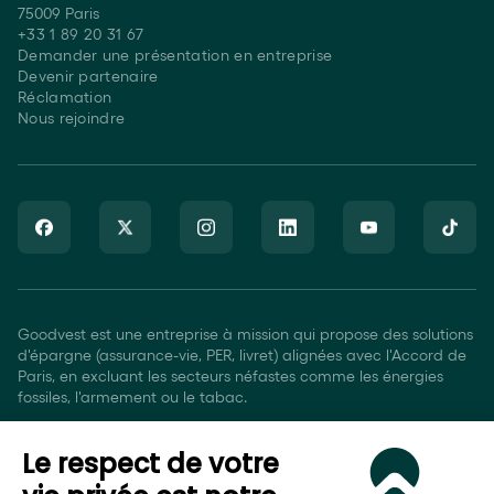
75009 Paris
+33 1 89 20 31 67
Demander une présentation en entreprise
Devenir partenaire
Réclamation
Nous rejoindre
Goodvest est une entreprise à mission qui propose des solutions
d'épargne (assurance-vie, PER, livret) alignées avec l'Accord de
Paris, en excluant les secteurs néfastes comme les énergies
fossiles, l'armement ou le tabac.
Goodvest SAS est immatriculé auprès de l’ORIAS sous le numéro
Le respect de votre
20007544 en tant que Courtier en Assurance (COA), Mandataire
non-exclusif en opérations de banque et en services de