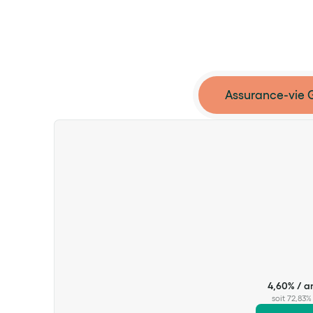
Assurance-vie 
4,18% / a
soit 64,56%
3,15% / an
4,60% / a
soit 45,89%
soit 72,83%
2,23% / an