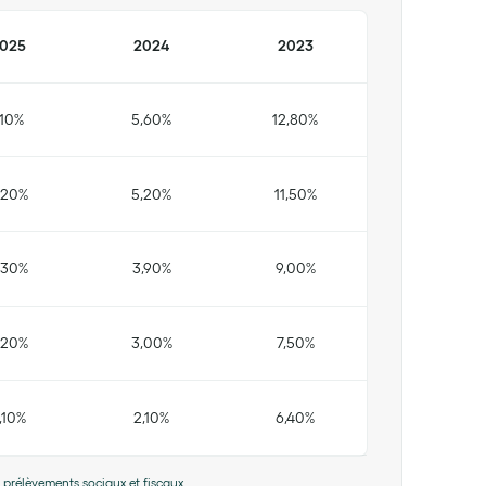
lix Rivierre
soit 24,62% cumulés
ecteur de l’équipe Conseil
025
2024
2023
,10%
5,60%
12,80%
,20%
5,20%
11,50%
,30%
3,90%
9,00%
,20%
3,00%
7,50%
,10%
2,10%
6,40%
 prélèvements sociaux et fiscaux.