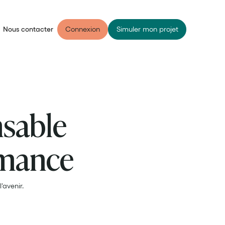
Nous contacter
Connexion
Simuler mon projet
nsable
rmance
'avenir.