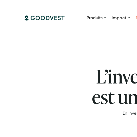
Produits
Impact
L’inv
est u
En inve