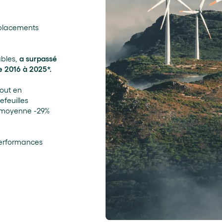
 placements
ables,
a surpassé
e 2016 à 2025*.
tout en
efeuilles
n moyenne -29%
performances