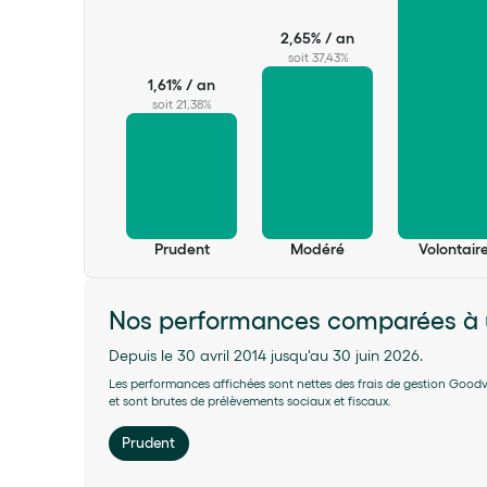
soit 30,76%
2,65% / an
soit 37,43%
1,61% / an
soit 21,38%
Prudent
Modéré
Volontair
Tableau des performances annua
Prudent
Modéré
Volontair
Basique
Essentiel
Impact 360°
Économie
15+
Nos performances comparées à un 
année(s) avant votre retraite
Profil
Depuis 
Depuis le 30 avril 2014 jusqu'au 30 juin 2026.
Les performances affichées sont nettes des frais de gestion Goodve
et sont brutes de prélèvements sociaux et fiscaux.
Audacieux
Tableau des performances annua
Prudent
(15+ années avant votre retraite)
Ambitieux