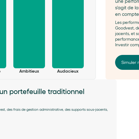
une perform
les différen
s'agit de l
en compte 
7,61%
/an
5,32%
/an
soit 
144,01%
Simuler 
Les performa
3,73%
/an
soit 
87,96%
Goodvest, de
soit 
56,14%
e
Ambitieux
Audacieux
jacents, et 
performance
Investir com
lisées
Simuler 
e
Ambitieux
Audacieux
 réelle #1
Économie réelle #2
Portefeuille 100 % Fonds Euros
portefeuille traditionnel
2026
Prudent
Volontaire
Audacieux
le lancement
au 30/06/2026
st, des frais de gestion administrative, des supports sous-jacents,
11,99%
lisées
10,78%
11,30%
10,27%