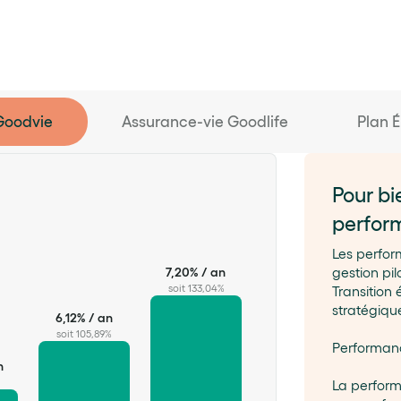
Goodvie
Assurance-vie Goodlife
Plan 
Pour b
Pour b
perfor
perfor
6,86% / an
Les perfor
soit 124,07%
Les perfor
7,20% / an
gestion pi
Basique, c
soit 133,04%
Transition 
6,03% / an
d’obligatio
stratégique
soit 104,00%
6,12% / an
n
soit 105,89%
Performanc
Performanc
La performa
n
performance 
La perform
performance 