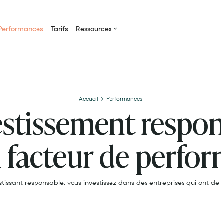
Performances
Tarifs
Ressources
Accueil
Performances
estissement respo
n facteur de perfo
stissant responsable, vous investissez dans des entreprises qui ont de l