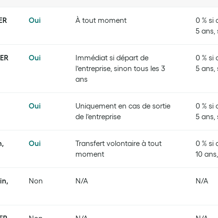
PER
Oui
À tout moment
0 % si
5 ans,
PER
Oui
Immédiat si départ de
0 % si
l’entreprise, sinon tous les 3
5 ans,
ans
Oui
Uniquement en cas de sortie
0 % si
de l’entreprise
5 ans,
n,
Oui
Transfert volontaire à tout
0 % si
moment
10 ans
in,
Non
N/A
N/A