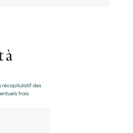
t à
u récapitulatif des
entuels frais