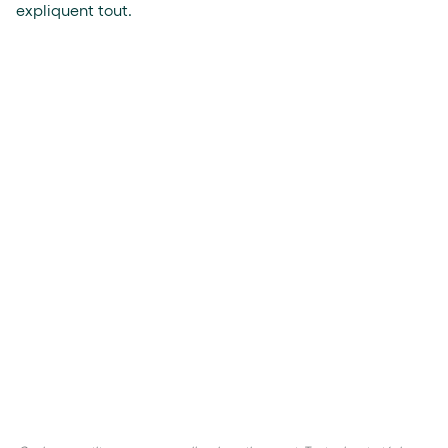
expliquent tout.
Les avantages de
Les performances 
l'assurance-vie
l’assurance-vie Go