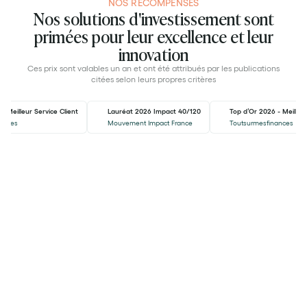
NOS RÉCOMPENSES
Nos solutions d'investissement sont
primées pour leur excellence et leur
innovation
Ces prix sont valables un an et ont été attribués par les publications
citées selon leurs propres critères
- Meilleur Service Client
Lauréat 2026 Impact 40/120
Top d’Or 2026 - Meilleu
ances
Mouvement Impact France
Toutsurmesfinances
7,07% de performance par an*