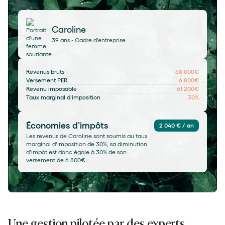
Caroline
39 ans - Cadre d'entreprise
Revenus bruts
68 000€
Versement PER
6 800€
Revenu imposable
61 200€
Taux marginal d'imposition
30%
Économies d'impôts
2 040 € / an
Les revenus de Caroline sont soumis au taux
marginal d'imposition de 30%, sa diminution
d'impôt est donc égale à 30% de son
versement de 6 800€.
Une gestion pilotée par des experts