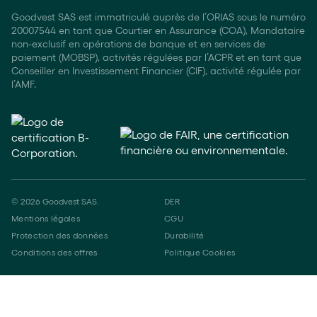
Goodvest SAS est immatriculé auprès de l’ORIAS sous le numéro
20007544 en tant que Courtier en Assurance (COA), Mandataire
non-exclusif en opérations de banque et en services de
paiement (MOBSP), activités régulées par l’ACPR et en tant que
Conseiller en Investissement Financier (CIF), activité régulée par
l’AMF.
©
2026
Goodvest SAS.
DER
Mentions légales
CGU
Protection des données
Durabilité
Conditions des offres
Politique Cookies