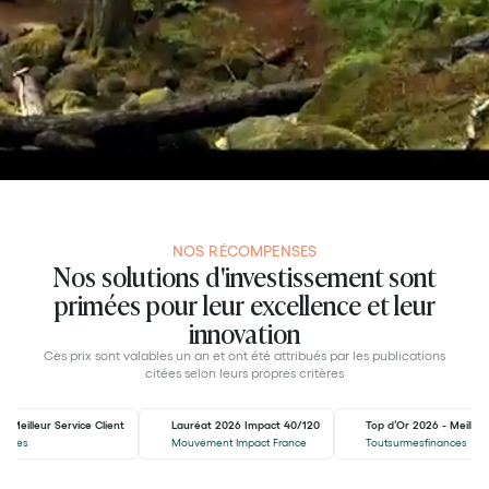
NOS RÉCOMPENSES
Nos solutions d'investissement sont
primées pour leur excellence et leur
innovation
Ces prix sont valables un an et ont été attribués par les publications
citées selon leurs propres critères
- Meilleur Service Client
Lauréat 2026 Impact 40/120
Top d’Or 2026 - Meilleu
ances
Mouvement Impact France
Toutsurmesfinances