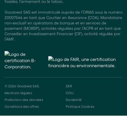
fossiles, l'armement ou le tabac.
Goodvest SAS est immatriculé auprès de l’ORIAS sous le numéro
20007544 en tant que Courtier en Assurance (COA), Mandataire
non-exclusif en opérations de banque et en services de
paiement (MOBSP), activités régulées par l’ACPR et en tant que
Conseiller en Investissement Financier (CIF), activité régulée par
l’AMF.
©
2026
Goodvest SAS.
DER
Mentions légales
CGU
Protection des données
Durabilité
Conditions des offres
Politique Cookies