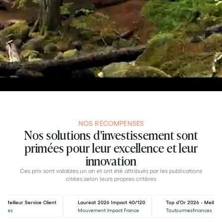
NOS RÉCOMPENSES
Nos solutions d'investissement sont
primées pour leur excellence et leur
innovation
Ces prix sont valables un an et ont été attribués par les publications
citées selon leurs propres critères
- Meilleur Service Client
Lauréat 2026 Impact 40/120
Top d’Or 2026 - Meilleu
ances
Mouvement Impact France
Toutsurmesfinances