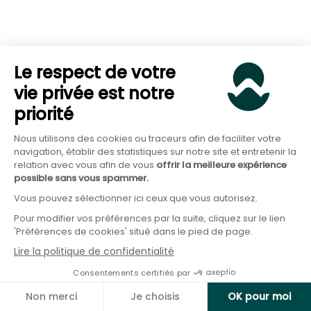
selon votre stratégie patrimoniale et vos besoins
en revenus.
Le respect de votre
Vous pouvez
acheter des ETF MSCI World ou S&P
vie privée est notre
500 via plusieurs enveloppes fiscales
. Chacune a
priorité
ses spécificités en termes de fiscalité et d’objectifs
Nous utilisons des cookies ou traceurs afin de faciliter votre
:
navigation, établir des statistiques sur notre site et entretenir la
relation avec vous afin de vous
offrir la meilleure expérience
possible sans vous spammer.
Le Plan d’Épargne en Actions (PEA) :
idéal pour
Vous pouvez sélectionner ici ceux que vous autorisez.
loger des ETF éligibles domiciliés en Europe
Pour modifier vos préférences par la suite, cliquez sur le lien
'Préférences de cookies' situé dans le pied de page.
(attention, certains ETF MSCI World ou S&P 500
Lire la politique de confidentialité
ne sont pas éligibles).
Consentements certifiés par
L’assurance-vie :
enveloppe souple, fiscalement
Non merci
Je choisis
OK pour moi
avantageuse après 8 ans, avec la possibilité