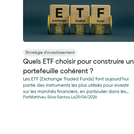
Stratégie d'investissement
Quels ETF choisir pour construire un
portefeuille cohérent ?
Les ETF (Exchange Traded Funds) font aujourd’hui
partie des instruments les plus utilisés pour investir
sur les marchés financiers, en particulier dans les
Par
Matthieu Silva Santos
-
Le
29
/
04
/
2026
stratégies de gestion passive. À l’échelle mondiale,
les encours des ETF dépassent désormais 19 250
milliards de dollars à fin octobre 2025 (source :
EFTGI), contre environ 8 000 milliards en 2021 selon
l’AGEFI, soit une augmentation de + 140 % en 4 ans.
Cette croissance s’explique notamment par leurs