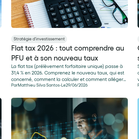
Stratégie d'investissement
Flat tax 2026 : tout comprendre au
PFU et à son nouveau taux
La flat tax (prélèvement forfaitaire unique) passe à
31,4 % en 2026. Comprenez le nouveau taux, qui est
concerné, comment la calculer et comment alléger
Par
Matthieu Silva Santos
-
Le
29
/
06
/
2026
l'imposition de vos revenus du capital.