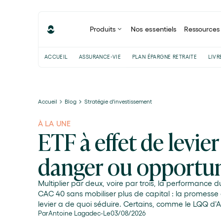
Produits
Nos essentiels
Ressources
ACCUEIL
ASSURANCE-VIE
PLAN ÉPARGNE RETRAITE
LIVR
Accueil
Blog
Stratégie d'investissement
À LA UNE
ETF à effet de levier 
danger ou opportun
Multiplier par deux, voire par trois, la performance
CAC 40 sans mobiliser plus de capital : la promesse 
levier a de quoi séduire. Certains, comme le LQQ d
Par
Antoine Lagadec
-
Le
03
/
08
/
2026
x2), affichent des performances spectaculaires sur 