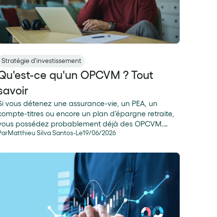
Stratégie d'investissement
Qu'est-ce qu'un OPCVM ? Tout
savoir
Si vous détenez une assurance-vie, un PEA, un
compte-titres ou encore un plan d’épargne retraite,
vous possédez probablement déjà des OPCVM.
Par
Matthieu Silva Santos
-
Le
19
/
06
/
2026
Derrière cet acronyme assez technique, Organisme
de Placement Collectif en Valeurs Mobilières, se
cache un placement qui permet d’investir sur les
marchés boursiers sans avoir à sélectionner les titres
un par un.