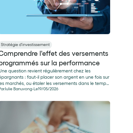
Stratégie d'investissement
Comprendre l'effet des versements
programmés sur la performance
Une question revient régulièrement chez les
épargnants : faut-il placer son argent en une fois sur
les marchés, ou étaler les versements dans le temps
Par
Julie Banuvong
-
Le
19
/
05
/
2026
? La réponse varie selon les marchés et selon ce que
l'on cherche à mesurer. Plutôt que de raisonner en
théorie, nous avons refait les calculs sur les 16
dernières années.