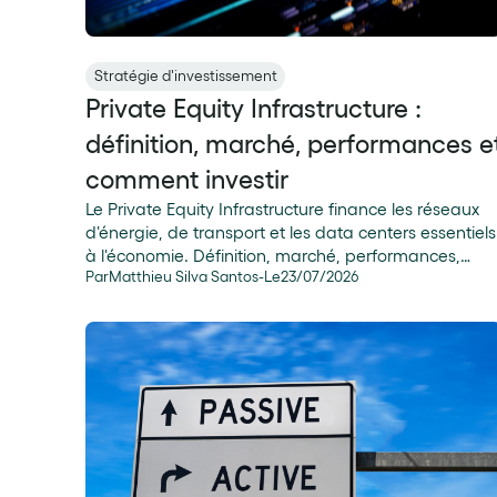
Stratégie d'investissement
Private Equity Infrastructure :
définition, marché, performances e
comment investir
Le Private Equity Infrastructure finance les réseaux
d'énergie, de transport et les data centers essentiels
à l'économie. Définition, marché, performances,
Par
Matthieu Silva Santos
-
Le
23
/
07
/
2026
fiscalité et critères de choix d'un fonds.