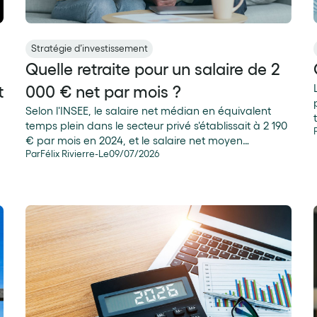
Stratégie d’investissement
Quelle retraite pour un salaire de 2
t
000 € net par mois ?
Selon l'INSEE, le salaire net médian en équivalent
temps plein dans le secteur privé s'établissait à 2 190
€ par mois en 2024, et le salaire net moyen
Par
Félix Rivierre
-
Le
09
/
07
/
2026
atteignait 2 733 €. Une rémunération de 2 000 € net
est donc tout sauf un cas d'école : elle concerne des
millions d'actifs qui, légitimement, s'interrogent sur ce
qu'il leur restera une fois à la retraite.