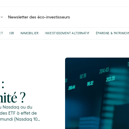
Newsletter des éco-investisseurs
ET
ISR
IMMOBILIER
INVESTISSEMENT ALTERNATIF
ÉPARGNE & PATRIMOI
:
ité ?
 du Nasdaq ou du
des ETF à effet de
'Amundi (Nasdaq 100
les phases