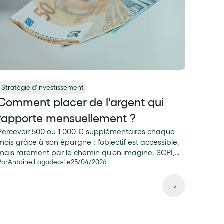
Stratégie d'investissement
Comment placer de l'argent qui
rapporte mensuellement ?
Percevoir 500 ou 1 000 € supplémentaires chaque
mois grâce à son épargne : l'objectif est accessible,
mais rarement par le chemin qu'on imagine. SCPI,
Par
Antoine Lagadec
-
Le
25
/
04
/
2026
dividendes, crowdlending… les solutions qui semblent
les plus évidentes sont souvent les moins optimales
fiscalement et patrimonialement. Analysons
ensemble quelles sont les meilleures solutions pour
générer un revenu mensuel avec son épargne !