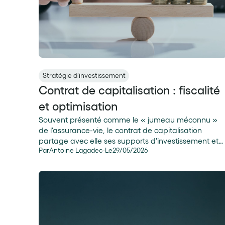
Stratégie d'investissement
Contrat de capitalisation : fiscalité
et optimisation
Souvent présenté comme le « jumeau méconnu »
de l'assurance-vie, le contrat de capitalisation
partage avec elle ses supports d'investissement et
Par
Antoine Lagadec
-
Le
29
/
05
/
2026
sa fiscalité sur les retraits. Mais c'est en matière de
transmission et d'optimisation patrimoniale qu'il
révèle ses véritables atouts, à condition d'en
maîtriser les subtilités. Voici ce qu'il faut savoir pour
exploiter son potentiel fiscal et identifier les situation
où il devient un complément stratégique de votre
épargne.