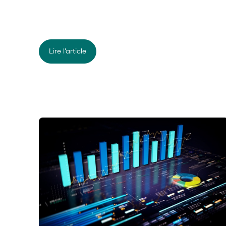
haussières et circulent abondamment dans les forums
Mais derrière cette mécanique d'amplification se c
fonctionnement bien plus subtil qu'il n'y paraît, et d
sous-estimés. Outil tactique redoutable pour l'investi
piège pour l'épargnant mal informé ? Pour trancher, 
Lire l'article
comprendre comment ces produits fonctionnent rée