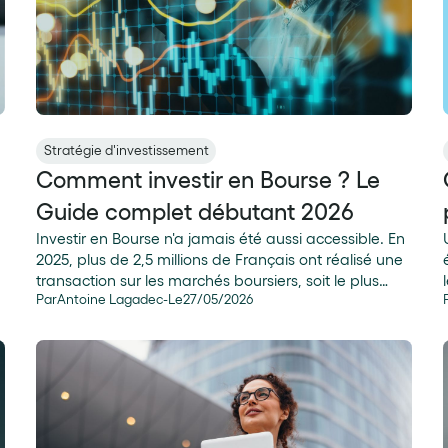
Stratégie d'investissement
Comment investir en Bourse ? Le
Guide complet débutant 2026
Investir en Bourse n'a jamais été aussi accessible. En
2025, plus de 2,5 millions de Français ont réalisé une
transaction sur les marchés boursiers, soit le plus
Par
Antoine Lagadec
-
Le
27
/
05
/
2026
haut niveau enregistré depuis 2020 selon l'AMF. Et la
tendance s'accélère : +21 % d'investisseurs en actions
et +83 % sur les ETF en un an. Pourtant, beaucoup
d'épargnants hésitent encore à se lancer, freinés par
s
un jargon complexe et la peur de mal faire. Une
crainte légitime, mais qui se règle facilement avec
une méthode claire et des décisions prises dans le