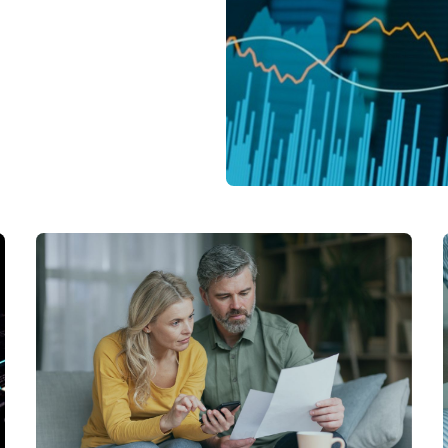
 d'investisseurs.
ache un
es risques largement
sseur averti, ou
il faut d'abord
llement.