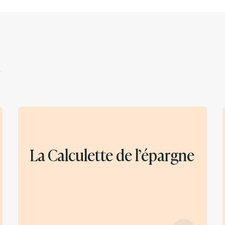
la logique de détention via holding est devenue une
norme dans le monde de l’entreprise (source : Insee,
Les entreprises en France, édition 2020).
La Calculette de l’épargne