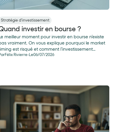
Stratégie d’investissement
Quand investir en bourse ?
Le meilleur moment pour investir en bourse n’existe
pas vraiment. On vous explique pourquoi le market
timing est risqué et comment l’investissement
Par
Félix Rivierre
-
Le
06
/
07
/
2026
régulier (DCA) permet de viser la performance sur le
long terme.