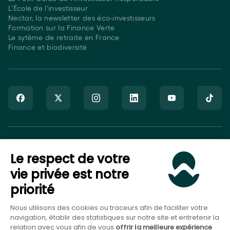
L'École de l'investisseur
Nectar, la newsletter des éco-investisseurs
Formation sur la Finance Verte
Le sytème de retraite en France
Finance et biodiversité
Goodvest SAS est immatriculé auprès de l’ORIAS sous le numéro
Le respect de votre
20007544 en tant que Courtier en Assurance (COA), Mandataire
non-exclusif en opérations de banque et en services de
vie privée est notre
paiement (MOBSP), activités régulées par l’ACPR et en tant que
priorité
Conseiller en Investissement Financier (CIF), activité régulée par
l’AMF.
Nous utilisons des cookies ou traceurs afin de faciliter votre
navigation, établir des statistiques sur notre site et entretenir la
relation avec vous afin de vous
offrir la meilleure expérience