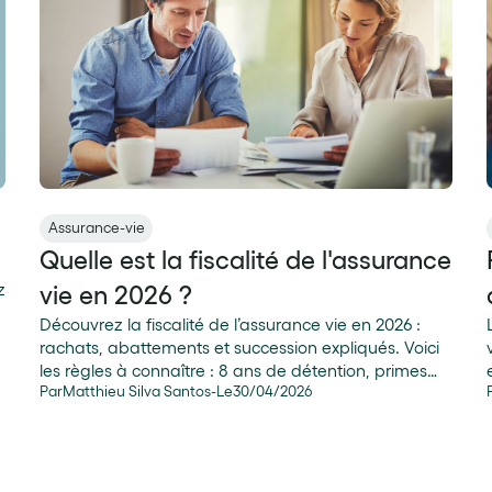
Assurance-vie
Quelle est la fiscalité de l'assurance
z
vie en 2026 ?
Découvrez la fiscalité de l’assurance vie en 2026 :
rachats, abattements et succession expliqués. Voici
les règles à connaître : 8 ans de détention, primes
Par
Matthieu Silva Santos
-
Le
30
/
04
/
2026
versées avant et après 70 ans…