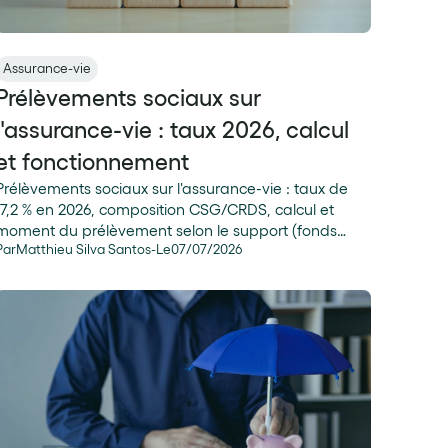
Assurance-vie
Prélèvements sociaux sur
l'assurance-vie : taux 2026, calcul
et fonctionnement
Prélèvements sociaux sur l'assurance-vie : taux de
17,2 % en 2026, composition CSG/CRDS, calcul et
moment du prélèvement selon le support (fonds
Par
Matthieu Silva Santos
-
Le
07
/
07
/
2026
euros ou UC).