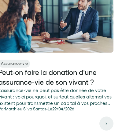
Assurance-vie
Peut-on faire la donation d'une
assurance-vie de son vivant ?
L'assurance-vie ne peut pas être donnée de votre
vivant : voici pourquoi, et surtout quelles alternatives
existent pour transmettre un capital à vos proches
Par
Matthieu Silva Santos
-
Le
29
/
04
/
2026
dans les meilleures conditions.