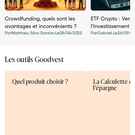
Crowdfunding, quels sont les
ETF Crypto : Vers
avantages et inconvénients ?
l'Investissement 3
Par
Matthieu Silva Santos
-
Le
08
/
04
/
2025
Par
Gabriel
-
Le
26
/
09
/
2
Les outils Goodvest
Quel produit choisir ?
La Calculette d
l’épargne