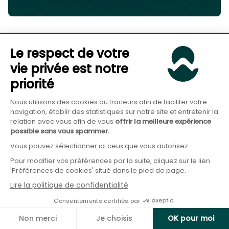
Le respect de votre
vie privée est notre
Abonnez-vous à notre newsletter pour ne
rien manquer de notre actualité :
priorité
Nous utilisons des cookies ou traceurs afin de faciliter votre
navigation, établir des statistiques sur notre site et entretenir la
relation avec vous afin de vous
offrir la meilleure expérience
possible sans vous spammer.
Vous pouvez sélectionner ici ceux que vous autorisez.
Pour modifier vos préférences par la suite, cliquez sur le lien
Démarrer avec Goodvest
'Préférences de cookies' situé dans le pied de page.
Simuler mon projet
Lire la politique de confidentialité
Parler à un conseiller
Consentements certifiés par
Non merci
Je choisis
OK pour moi
Assurance-Vie