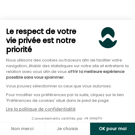
Ainsi, quand on souhaite préparer l’avenir, il
apparaît nécessaire de faire preuve de cohérence
en investissant dans des projets porteurs de
Le respect de votre
solutions pour préserver notre bon vivre dans un
vie privée est notre
environnement stable et accueillant.
priorité
Nous utilisons des cookies ou traceurs afin de faciliter votre
C’est pourquoi, chez Goodvest, nous proposons
navigation, établir des statistiques sur notre site et entretenir la
relation avec vous afin de vous
offrir la meilleure expérience
une
assurance-vie 100% responsable
vous
possible sans vous spammer.
permettant de faire fructifier votre épargne sur
Vous pouvez sélectionner ici ceux que vous autorisez.
des fonds respectant la trajectoire climat des +2 °
Pour modifier vos préférences par la suite, cliquez sur le lien
fixé par l’Accord de Paris. À ces fins, nous
'Préférences de cookies' situé dans le pied de page.
sélectionnons les entreprises et les fonds
Lire la politique de confidentialité
d’investissement avec une
méthodologie unique
Consentements certifiés par
pour allier rentabilité et préservation de
Non merci
Je choisis
OK pour moi
l’environnement.