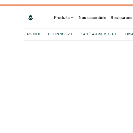
Produits
Nos essentiels
Ressources
ACCUEIL
ASSURANCE-VIE
PLAN ÉPARGNE RETRAITE
LIVR
Sommaire
Les formations en finance durable
100% gratuites et en ligne
Formations et certifications
disponibles en finance durable
Pourquoi se former à la finance
durable
Partager