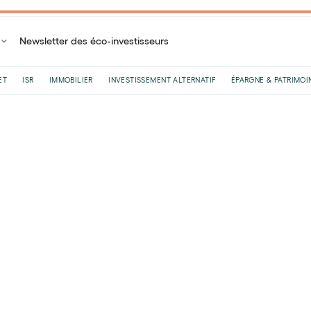
Newsletter des éco-investisseurs
ET
ISR
IMMOBILIER
INVESTISSEMENT ALTERNATIF
ÉPARGNE & PATRIMOI
Accueil
Blog
ISR
Formation finance durable (ESG, taxonomie...) : laquell
Formation finance dur
taxonomie...) : laquelle
Par
Garance Laurant
•
Le
07
/
01
/
2026
•
12
minutes de 
La finance durable n’est plus une niche : c’es
l’investissement (ISR). En France, l’encours de
8 et 9) dépasse 2 531 milliards d’euros à fin 202