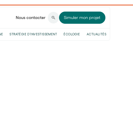
Nous contacter
Simuler mon projet
NE
STRATÉGIE D’INVESTISSEMENT
ÉCOLOGIE
ACTUALITÉS
e choisir ?
able (ESG,
 choisir ?
lecture
t un standard incontournable de
 l’investissement responsable (SFDR article
3, selon l’AFG.