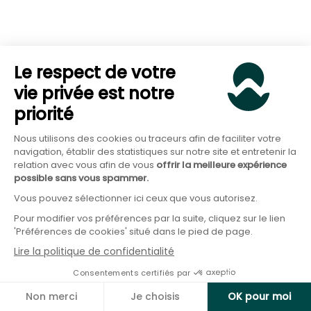
-3,17
9,60
Investissements liés à la
Covéa Terra A
1,87 %
%
%
terre & agriculture
Source :
Quantalys au 15/09/2025
et annexe 2
“Liste des supports disponibles sur le contrat PER
Le respect de votre
Cadencéo”
vie privée est notre
priorité
Nous utilisons des cookies ou traceurs afin de faciliter votre
navigation, établir des statistiques sur notre site et entretenir la
Est-il possible de transférer le
relation avec vous afin de vous
offrir la meilleure expérience
possible sans vous spammer.
PER Cadencéo vers un autre
Vous pouvez sélectionner ici ceux que vous autorisez.
PER ?
Pour modifier vos préférences par la suite, cliquez sur le lien
'Préférences de cookies' situé dans le pied de page.
Lire la politique de confidentialité
Consentements certifiés par
Oui, le transfert d’un
PER individuel comme le PER
Non merci
Je choisis
OK pour moi
Cadencéo
vers un autre contrat est
parfaitement