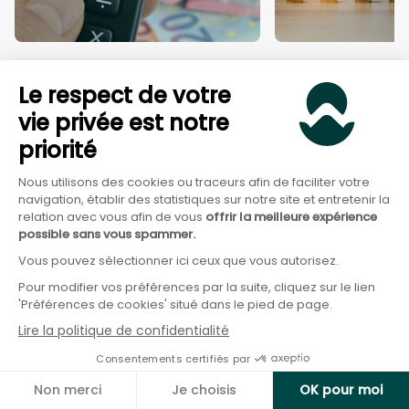
Abattement fiscal des retraités
PEE ou PERCO : C
Le respect de votre
2026 : 10 %, plafonds et plus de
détaillé (fiscalit
65 ans
avantages...)
vie privée est notre
Par
Félix Rivierre
-
Le
15
/
07
/
2026
Par
Félix Rivierre
-
Le
26
/
priorité
Nous utilisons des cookies ou traceurs afin de faciliter votre
navigation, établir des statistiques sur notre site et entretenir la
Les outils Goodvest
relation avec vous afin de vous
offrir la meilleure expérience
possible sans vous spammer.
Vous pouvez sélectionner ici ceux que vous autorisez.
Quel produit choisir ?
La Calculette d
Pour modifier vos préférences par la suite, cliquez sur le lien
l’épargne
'Préférences de cookies' situé dans le pied de page.
Lire la politique de confidentialité
Consentements certifiés par
Non merci
Je choisis
OK pour moi