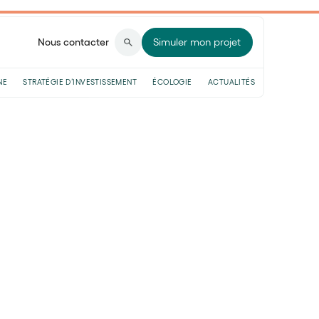
Nous contacter
Simuler mon projet
NE
STRATÉGIE D’INVESTISSEMENT
ÉCOLOGIE
ACTUALITÉS
 explication et optimisation !
entrepreneurs :
ation !
re
iat traditionnel pour se lancer à leur
té, revenus plus élevés, flexibilité dans
ux régimes micro… les avantages des auto-