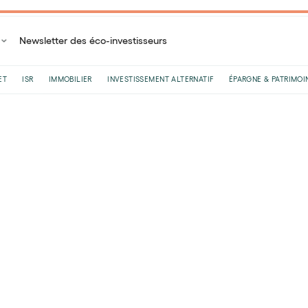
Newsletter des éco-investisseurs
ET
ISR
IMMOBILIER
INVESTISSEMENT ALTERNATIF
ÉPARGNE & PATRIMOI
Accueil
Blog
Plan Épargne Retraite
Le PER pour les auto-entrepreneurs :
Le PER pour les auto-
explication et optimis
Par
Félix Rivierre
•
Le
26
/
08
/
2025
•
8
minutes de lectu
De plus en plus de personnes renoncent au salar
compte en tant qu’auto-entrepreneur. Entre liber
les horaires, cotisations plus faibles grâce a