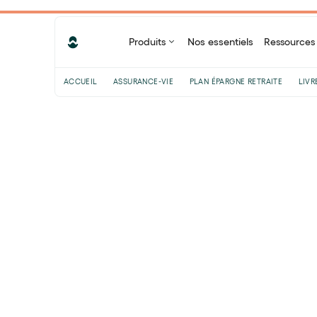
Produits
Nos essentiels
Ressources
ACCUEIL
ASSURANCE-VIE
PLAN ÉPARGNE RETRAITE
LIVR
Sommaire
Qu’est-ce que le Plan d'Épargne
Retraite (PER) pour les auto-
entrepreneurs ?
L'auto-entrepreneur cotise-t-il pour
sa retraite ?
Comment fonctionne le PER pour les
auto-entrepreneurs ?
Est-il possible de conjuguer