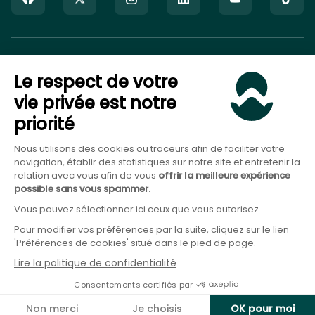
Goodvest SAS est immatriculé auprès de l’ORIAS sous le numéro
Le respect de votre
20007544 en tant que Courtier en Assurance (COA), Mandataire
non-exclusif en opérations de banque et en services de
vie privée est notre
paiement (MOBSP), activités régulées par l’ACPR et en tant que
priorité
Conseiller en Investissement Financier (CIF), activité régulée par
l’AMF.
Nous utilisons des cookies ou traceurs afin de faciliter votre
navigation, établir des statistiques sur notre site et entretenir la
relation avec vous afin de vous
offrir la meilleure expérience
possible sans vous spammer.
Vous pouvez sélectionner ici ceux que vous autorisez.
Pour modifier vos préférences par la suite, cliquez sur le lien
'Préférences de cookies' situé dans le pied de page.
©
2026
Goodvest SAS.
DER
Lire la politique de confidentialité
Mentions légales
Protection des données
Consentements certifiés par
CGU
Durabilité
Conditions des offres
Politique Cookies
Non merci
Je choisis
OK pour moi