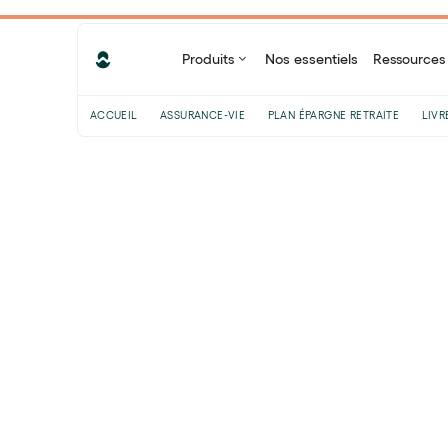
Produits
Nos essentiels
Ressources
ACCUEIL
ASSURANCE-VIE
PLAN ÉPARGNE RETRAITE
LIVR
Sommaire
Qu'est-ce que le profil de risque ?
Les 3 profils types : prudent,
équilibré, dynamique
Comment votre profil de risque est-il
déterminé ?
Comment son profil évolue-t-il dans
le temps ?
Conseils pratiques : éviter de mal