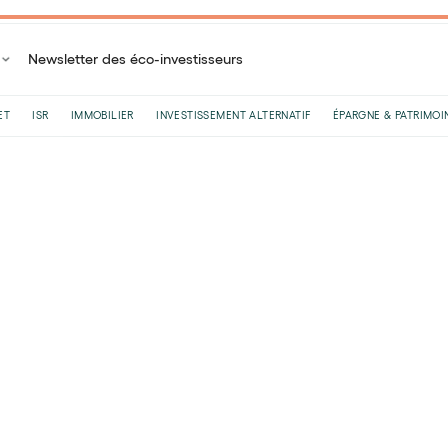
Newsletter des éco-investisseurs
ET
ISR
IMMOBILIER
INVESTISSEMENT ALTERNATIF
ÉPARGNE & PATRIMOI
Accueil
Lexique de l'investisseur
Profil de risque
Profil de risque
Le
15
/
05
/
2026
(mis à jour le
21
/
05
/
2026
)
•
10
minutes de 
Le profil de risque est un outil fondamental qui per
d'investissement correspond à une personne donnée.
épargnant à accepter des fluctuations de la valeur 
de rendement plus élevé.