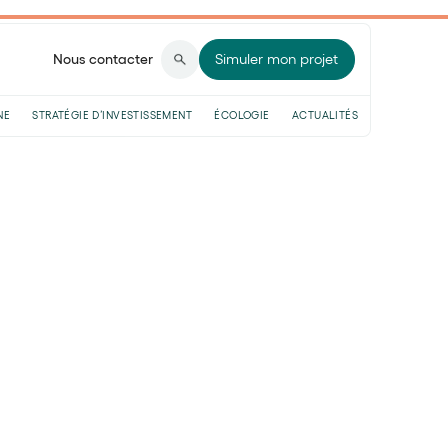
Nous contacter
Simuler mon projet
NE
STRATÉGIE D’INVESTISSEMENT
ÉCOLOGIE
ACTUALITÉS
lecture
met de déterminer quelle stratégie
 Il mesure la capacité et la volonté d'un
de son portefeuille en échange d'un potentiel