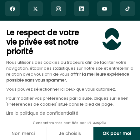
Le respect de votre
Goodvest SAS est immatriculé auprès de l’ORIAS sous le numéro
vie privée est notre
20007544 en tant que Courtier en Assurance (COA), Mandataire
priorité
non-exclusif en opérations de banque et en services de
paiement (MOBSP), activités régulées par l’ACPR et en tant que
Nous utilisons des cookies ou traceurs afin de faciliter votre
Conseiller en Investissement Financier (CIF), activité régulée par
navigation, établir des statistiques sur notre site et entretenir la
l’AMF.
relation avec vous afin de vous
offrir la meilleure expérience
possible sans vous spammer.
Vous pouvez sélectionner ici ceux que vous autorisez.
Pour modifier vos préférences par la suite, cliquez sur le lien
'Préférences de cookies' situé dans le pied de page.
Lire la politique de confidentialité
©
2026
Goodvest SAS.
DER
Consentements certifiés par
Mentions légales
Protection des données
Non merci
Je choisis
OK pour moi
CGU
Durabilité