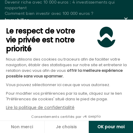
Devenir riche avec 10 000 euros : 4 investissements qui
rapportent
Comment bien investir avec 100 000 euros ?
Immobilier
Le respect de votre
Investir dans le recyclage urbain avec Novaxia R
Où placer son argent en attendant un achat immobilier ?
vie privée est notre
Faut-il investir en bourse ou dans l'immobilier ?
priorité
Épargne et Patrimoine
Nous utilisons des cookies ou traceurs afin de faciliter votre
Combien rapportent 80 000 euros placés
par mois ?
navigation, établir des statistiques sur notre site et entretenir la
Quelle perspective d'évolution pour le taux CMS EUR 10 ans ?
relation avec vous afin de vous
offrir la meilleure expérience
Combien rapportent 10 000 euros placés
par mois ?
possible sans vous spammer.
LDDS : Combien rapporte-t-il quand il est plein ?
Vous pouvez sélectionner ici ceux que vous autorisez.
Investissement alternatif
Pour modifier vos préférences par la suite, cliquez sur le lien
Fonds à formule : la bonne solution pour votre épargne ?
'Préférences de cookies' situé dans le pied de page.
Crowdfunding, quels sont les avantages et inconvénients ?
Lire la politique de confidentialité
Quels sont les éléments qui définissent un produit structuré ?
Outils
Consentements certifiés par
Quel produit choisir ?
Non merci
Je choisis
OK pour moi
La Calculette de l’épargne