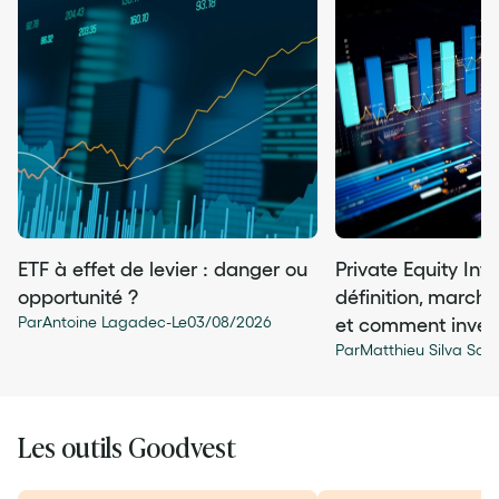
ETF à effet de levier : danger ou
Private Equity Infr
opportunité ?
définition, march
Par
Antoine Lagadec
-
Le
03
/
08
/
2026
et comment invest
Par
Matthieu Silva San
Les outils Goodvest