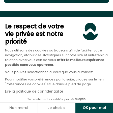
Le respect de votre
Abonnez-vous à notre newsletter pour ne
vie privée est notre
rien manquer de notre actualité :
priorité
Nous utilisons des cookies ou traceurs afin de faciliter votre
navigation, établir des statistiques sur notre site et entretenir la
relation avec vous afin de vous
offrir la meilleure expérience
possible sans vous spammer.
Vous pouvez sélectionner ici ceux que vous autorisez.
Démarrer avec Goodvest
Pour modifier vos préférences par la suite, cliquez sur le lien
Simuler mon projet
'Préférences de cookies' situé dans le pied de page.
Parler à un conseiller
Lire la politique de confidentialité
Consentements certifiés par
Assurance-Vie
Non merci
Je choisis
OK pour moi
Ouvrir une assurance-vie en ligne