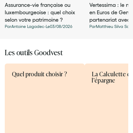
Assurance-vie française ou
Vertessima : le n
luxembourgeoise : quel choix
en Euros de Gener
selon votre patrimoine ?
partenariat avec
Par
Antoine Lagadec
-
Le
03
/
08
/
2026
Par
Matthieu Silva San
Les outils Goodvest
Quel produit choisir ?
La Calculette d
l’épargne