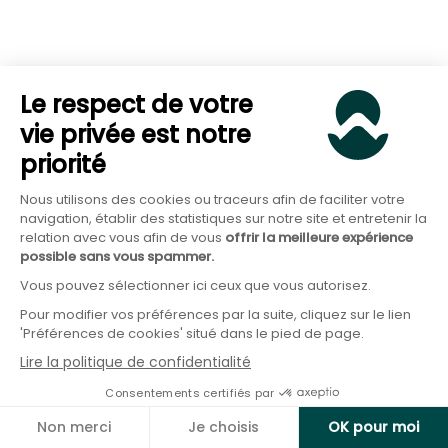
Quels sont les principaux frais
Le respect de votre
vie privée est notre
rencontrés en assurance-vie ?
priorité
Nous utilisons des cookies ou traceurs afin de faciliter votre
navigation, établir des statistiques sur notre site et entretenir la
relation avec vous afin de vous
offrir la meilleure expérience
L’autre point essentiel d’une assurance-vie, et
possible sans vous spammer.
malheureusement souvent méconnu, est la
Vous pouvez sélectionner ici ceux que vous autorisez.
politique de frais. C’est à dire ce qui est facturé à
Pour modifier vos préférences par la suite, cliquez sur le lien
l’épargnant pour la gestion et le placement de
'Préférences de cookies' situé dans le pied de page.
l’épargne. Ces frais sont difficilement visibles et
Lire la politique de confidentialité
compréhensibles pour les néophytes puisqu’ils
Consentements certifiés par
sont souvent absorbés par la performance de
Non merci
Je choisis
OK pour moi
l’épargne. Pourtant, ils peuvent constituer un