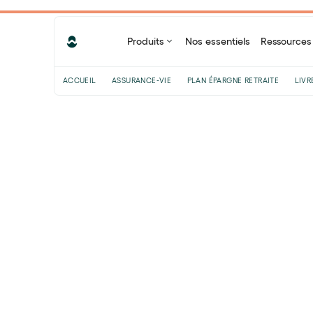
Produits
Nos essentiels
Ressources
ACCUEIL
ASSURANCE-VIE
PLAN ÉPARGNE RETRAITE
LIVR
Sommaire
Comprendre le fonctionnement de
l'assurance-vie
Les risques liés à l'assurance-vie
Comment éviter de perdre de
l’argent avec une assurance-vie ?
Assurance-vie : Que faire en cas de
perte d'argent ?
Partager