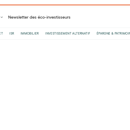
Newsletter des éco-investisseurs
ET
ISR
IMMOBILIER
INVESTISSEMENT ALTERNATIF
ÉPARGNE & PATRIMOI
Accueil
Blog
Assurance-vie
Assurance vie : peut-on perdre de l'argent ?
Assurance vie : peut-o
?
Par
Matthieu Silva Santos
•
Le
08
/
04
/
2025
•
8
minute
L'assurance vie est un contrat permettant d'ép
protection pour l'avenir. Mais peut-on perdre 
question est légitime, surtout en période de cr