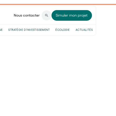
Nous contacter
Simuler mon projet
NE
STRATÉGIE D’INVESTISSEMENT
ÉCOLOGIE
ACTUALITÉS
n perdre de l'argent
s de lecture
argner tout en bénéficiant d'une
de l'argent avec une assurance vie ? Cette
ise économique. Dans cet article, nous