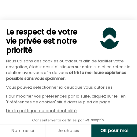
notations extra-financières.
La leçon est claire pour l'épargnant (et Goodvest) :
Le respect de votre
un fonds ESG mainstream peut détenir des
vie privée est notre
entreprises présentant des risques majeurs,
priorité
parfois sur des dimensions qui semblaient
Nous utilisons des cookies ou traceurs afin de faciliter votre
pourtant centrales dans leur évaluation extra-
navigation, établir des statistiques sur notre site et entretenir la
financière. C’est pourquoi avant d’investir dans un
relation avec vous afin de vous
offrir la meilleure expérience
possible sans vous spammer.
fonds ESG, mieux vaut vérifier ligne par ligne les
Vous pouvez sélectionner ici ceux que vous autorisez.
entreprises qui le composent, bien que pour
Pour modifier vos préférences par la suite, cliquez sur le lien
Orpea, il eut été difficile de déceler la fraude
'Préférences de cookies' situé dans le pied de page.
avant sa révélation…
Lire la politique de confidentialité
Consentements certifiés par
Le greenwashing au niveau des fonds eux-
Non merci
Je choisis
OK pour moi