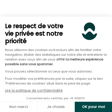
Ce type de fonds prouve qu’il est possible de
concilier
performance, sécurité et impact
environnemental positif
.
Le respect de votre
vie privée est notre
priorité
Nous utilisons des cookies ou traceurs afin de faciliter votre
navigation, établir des statistiques sur notre site et entretenir la
relation avec vous afin de vous
offrir la meilleure expérience
possible sans vous spammer.
Vous pouvez sélectionner ici ceux que vous autorisez.
Pour modifier vos préférences par la suite, cliquez sur le lien
'Préférences de cookies' situé dans le pied de page.
Ouvrez une assurance-vie fonds en
Lire la politique de confidentialité
euros responsable
Consentements certifiés par
Bénéficiez de 3 mois de frais offerts avec le
Non merci
Je choisis
OK pour moi