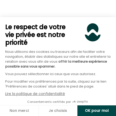
la charge de l’assureur).
Lire aussi :
SCPI en direct ou assurance vie :
quelle est la meilleure option pour investir ?
Le respect de votre
Pour être plus complet, les
SCPI peuvents être
vie privée est notre
détenus :
priorité
En direct,
Nous utilisons des cookies ou traceurs afin de faciliter votre
navigation, établir des statistiques sur notre site et entretenir la
En
assurance vie
,
relation avec vous afin de vous
offrir la meilleure expérience
possible sans vous spammer.
Dans un
contrat de capitalisation
,
Vous pouvez sélectionner ici ceux que vous autorisez.
Ou dans un
PER
.
Pour modifier vos préférences par la suite, cliquez sur le lien
'Préférences de cookies' situé dans le pied de page.
Lire la politique de confidentialité
Quand à eux,
les OPCI peuvent être détenus :
Consentements certifiés par
En
compte-titres ordinaire
(CTO)
Non merci
Je choisis
OK pour moi
En assurance vie