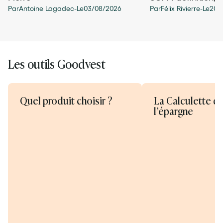
Par
Antoine Lagadec
-
Le
03
/
08
/
2026
Par
Félix Rivierre
-
Le
20
/
Les outils Goodvest
Quel produit choisir ?
La Calculette d
l’épargne