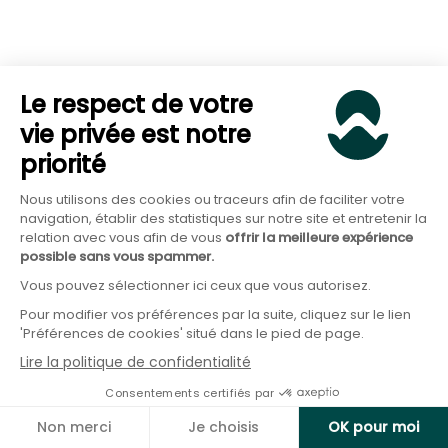
Une partie sur fonds en euros pour améliorer
légèrement le rendement
Le respect de votre
vie privée est notre
Cette organisation permet d’optimiser la
priorité
performance tout en conservant un haut niveau
de sécurité.
Nous utilisons des cookies ou traceurs afin de faciliter votre
navigation, établir des statistiques sur notre site et entretenir la
relation avec vous afin de vous
offrir la meilleure expérience
Équilibrer le risque de votre assurance-vie
possible sans vous spammer.
Vous pouvez sélectionner ici ceux que vous autorisez.
Pour modifier vos préférences par la suite, cliquez sur le lien
'Préférences de cookies' situé dans le pied de page.
Le fonds en euros joue également un rôle
Lire la politique de confidentialité
stratégique dans une allocation diversifiée.
Consentements certifiés par
Non merci
Je choisis
OK pour moi
Dans une assurance-vie, il permet :