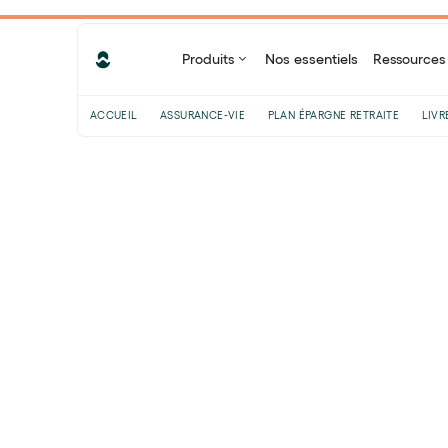
Produits
Nos essentiels
Ressources
ACCUEIL
ASSURANCE-VIE
PLAN ÉPARGNE RETRAITE
LIVR
Sommaire
Comment fonctionne l’énergie
fossile ?
Dans quels secteurs sont utilisées
les énergies fossiles ?
Pourquoi les énergies fossiles
posent-elles problème ?
Que signifie sortir des énergies
fossiles ?