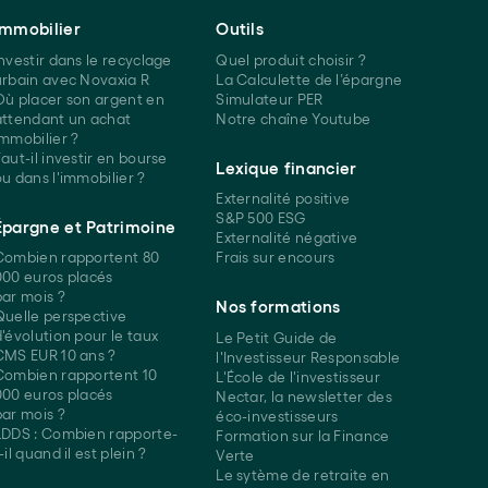
Immobilier
Outils
Investir dans le recyclage
Quel produit choisir ?
urbain avec Novaxia R
La Calculette de l’épargne
Où placer son argent en
Simulateur PER
attendant un achat
Notre chaîne Youtube
immobilier ?
aut-il investir en bourse
Lexique financier
ou dans l'immobilier ?
Externalité positive
S&P 500 ESG
Épargne et Patrimoine
Externalité négative
Combien rapportent 80
Frais sur encours
000 euros placés
par mois ?
Nos formations
Quelle perspective
d'évolution pour le taux
Le Petit Guide de
CMS EUR 10 ans ?
l'Investisseur Responsable
Combien rapportent 10
L'École de l'investisseur
000 euros placés
Nectar, la newsletter des
par mois ?
éco-investisseurs
LDDS : Combien rapporte-
Formation sur la Finance
-il quand il est plein ?
Verte
Le sytème de retraite en