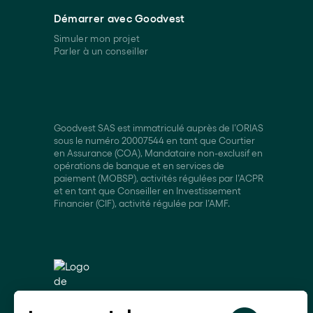
Démarrer avec Goodvest
Simuler mon projet
Parler à un conseiller
Goodvest SAS est immatriculé auprès de l’ORIAS
sous le numéro 20007544 en tant que Courtier
en Assurance (COA), Mandataire non-exclusif en
opérations de banque et en services de
paiement (MOBSP), activités régulées par l’ACPR
et en tant que Conseiller en Investissement
Financier (CIF), activité régulée par l’AMF.