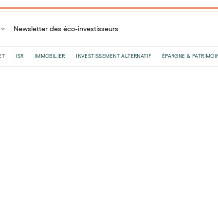
Newsletter des éco-investisseurs
ET
ISR
IMMOBILIER
INVESTISSEMENT ALTERNATIF
ÉPARGNE & PATRIMOI
Accueil
Lexique de l'investisseur
Energie fossile
Energie fossile
Le
23
/
12
/
2024
•
2
minutes de lecture
L'énergie fossile est une énergie non renouvelable 
organiques, telles que les plantes et les animaux. Les
pétrole, le charbon et le gaz naturel, qui se sont form
restes de plantes et d'animaux morts qui se sont ac