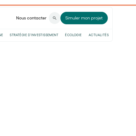
Nous contacter
Simuler mon projet
NE
STRATÉGIE D’INVESTISSEMENT
ÉCOLOGIE
ACTUALITÉS
issue de la décomposition de matières
 principales sources d'énergie fossile sont le
és il y a des millions d'années, à partir de
cumulés au fil du temps.