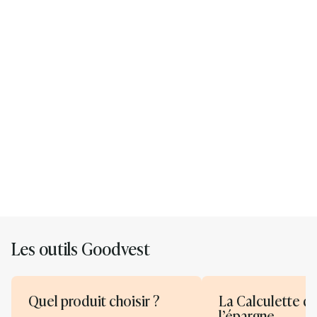
Échangez avec un conseiller Goodvest
Nos experts sont là pour vous accompagner
Prendre rendez-vous
Les outils Goodvest
Quel produit choisir ?
La Calculette d
l’épargne