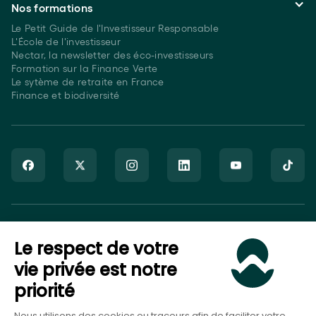
Nos formations
Le Petit Guide de l'Investisseur Responsable
L'École de l'investisseur
Nectar, la newsletter des éco-investisseurs
Formation sur la Finance Verte
Le sytème de retraite en France
Finance et biodiversité
Goodvest SAS est immatriculé auprès de l’ORIAS sous le numéro
Le respect de votre
20007544 en tant que Courtier en Assurance (COA), Mandataire
non-exclusif en opérations de banque et en services de
vie privée est notre
paiement (MOBSP), activités régulées par l’ACPR et en tant que
priorité
Conseiller en Investissement Financier (CIF), activité régulée par
l’AMF.
Nous utilisons des cookies ou traceurs afin de faciliter votre