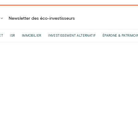
Newsletter des éco-investisseurs
ET
ISR
IMMOBILIER
INVESTISSEMENT ALTERNATIF
ÉPARGNE & PATRIMOI
Accueil
Lexique de l'investisseur
Taux PEL 2024
Taux PEL 2024
Le
23
/
12
/
2024
•
1
minutes de lecture
Selon la méthode de calcul de la Banque de France
brut
. Mais, il n’est pas exclu que le taux du PEL de 20
brut suite à une décision politique.