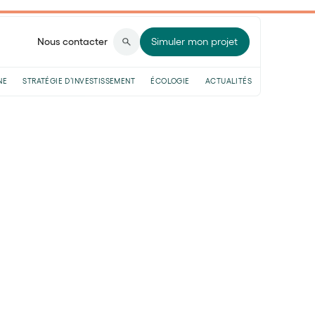
Nous contacter
Simuler mon projet
NE
STRATÉGIE D’INVESTISSEMENT
ÉCOLOGIE
ACTUALITÉS
,
le taux de PEL en 2024 devrait être de 2,25 %
24 soit similaire à celui de 2023 c’est à dire 2 %