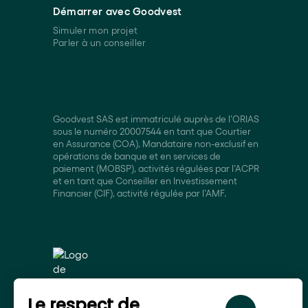
Démarrer avec Goodvest
Simuler mon projet
Parler à un conseiller
Goodvest SAS est immatriculé auprès de l’ORIAS
sous le numéro 20007544 en tant que Courtier
en Assurance (COA), Mandataire non-exclusif en
opérations de banque et en services de
paiement (MOBSP), activités régulées par l’ACPR
et en tant que Conseiller en Investissement
Financier (CIF), activité régulée par l’AMF.
Le respect de