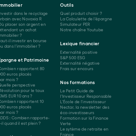
Immobilier
Outils
Investir dans le recyclage
Quel produit choisir ?
urbain avec Novaxia R
La Calculette de l’épargne
Où placer son argent en
Simulateur PER
attendant un achat
Notre chaîne Youtube
immobilier ?
aut-il investir en bourse
Lexique financier
ou dans l'immobilier ?
Externalité positive
S&P 500 ESG
Épargne et Patrimoine
Externalité négative
Combien rapportent 80
Frais sur encours
000 euros placés
par mois ?
Nos formations
Quelle perspective
d'évolution pour le taux
Le Petit Guide de
CMS EUR 10 ans ?
l'Investisseur Responsable
Combien rapportent 10
L'École de l'investisseur
000 euros placés
Nectar, la newsletter des
par mois ?
éco-investisseurs
LDDS : Combien rapporte-
Formation sur la Finance
-il quand il est plein ?
Verte
Le sytème de retraite en
France