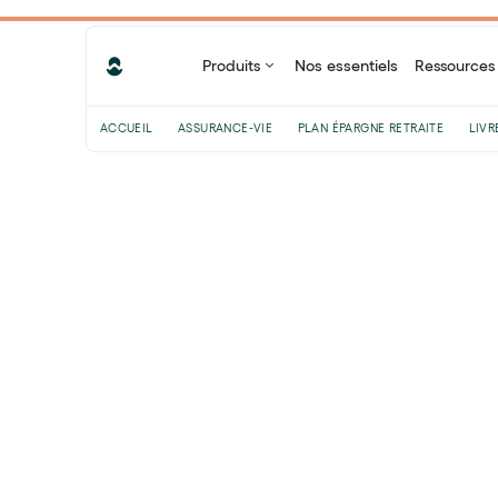
Produits
Nos essentiels
Ressources
ACCUEIL
ASSURANCE-VIE
PLAN ÉPARGNE RETRAITE
LIVR
Sommaire
Comment fonctionnent les fonds ISR
?
Comment investir dans un fonds ISR
?
Quelles sont les méthodes de
sélection des actifs des fonds ISR ?
Comment bien choisir un fonds ISR
?