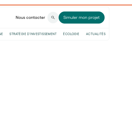
Nous contacter
Simuler mon projet
NE
STRATÉGIE D’INVESTISSEMENT
ÉCOLOGIE
ACTUALITÉS
ble) sont des fonds d'investissement qui
act social et environnemental positif. En
s qui respectent des critères
).