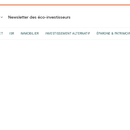
Newsletter des éco-investisseurs
ET
ISR
IMMOBILIER
INVESTISSEMENT ALTERNATIF
ÉPARGNE & PATRIMOI
Accueil
Lexique de l'investisseur
Fonds ISR
Fonds ISR
Le
23
/
12
/
2024
•
3
minutes de lecture
Les fonds ISR (investissement socialement responsa
cherchent à concilier performance financière et imp
d'autres termes, ils investissent dans des entreprise
environnementaux, sociaux et de gouvernance (ESG