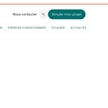
Nous contacter
Simuler mon projet
NE
STRATÉGIE D’INVESTISSEMENT
ÉCOLOGIE
ACTUALITÉS
nge en 2026 !
ance-vie : ce qui
s : avec des versements qui ont
lus de 15,7 milliards d’euros uniquement
s - Communiqué de presse Novembre