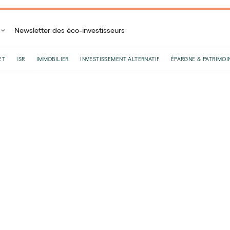
Newsletter des éco-investisseurs
ET
ISR
IMMOBILIER
INVESTISSEMENT ALTERNATIF
ÉPARGNE & PATRIMOI
Accueil
Blog
Assurance-vie
Flat tax (PFU) en assurance-vie : ce qui cha
Flat tax (PFU) en assur
change en 2026 !
Par
Goodvest
•
Le
27
/
02
/
2026
•
13
minutes de lecture
L’assurance vie est très appréciée des Françai
régulièrement battu des records, par exemple p
en novembre 2025 (source : France Assureur