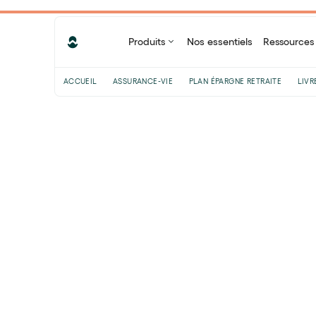
Produits
Nos essentiels
Ressources
ACCUEIL
ASSURANCE-VIE
PLAN ÉPARGNE RETRAITE
LIVR
Sommaire
Flat tax sur l’assurance-vie : tableau
récapitulatif
Flat tax assurance-vie : principe et
fonctionnement
Quand s’applique la flat tax lors
d’un rachat ?
Faut-il avoir peur de la flat tax en
assurance-vie en 2026 ?