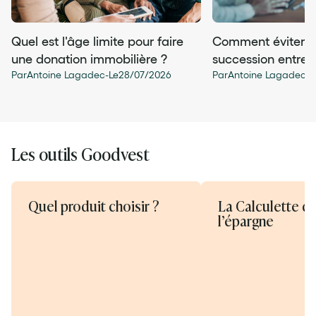
Quel est l'âge limite pour faire
Comment éviter le
une donation immobilière ?
succession entre f
Par
Antoine Lagadec
-
Le
28
/
07
/
2026
Par
Antoine Lagadec
-
L
Les outils Goodvest
Quel produit choisir ?
La Calculette d
l’épargne