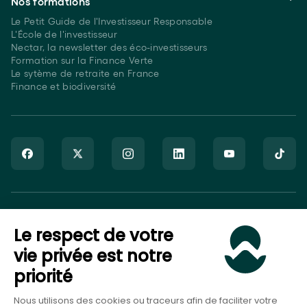
Nos formations
Le Petit Guide de l'Investisseur Responsable
L'École de l'investisseur
Nectar, la newsletter des éco-investisseurs
Formation sur la Finance Verte
Le sytème de retraite en France
Finance et biodiversité
Goodvest SAS est immatriculé auprès de l’ORIAS sous le numéro
Le respect de votre
20007544 en tant que Courtier en Assurance (COA), Mandataire
non-exclusif en opérations de banque et en services de
vie privée est notre
paiement (MOBSP), activités régulées par l’ACPR et en tant que
priorité
Conseiller en Investissement Financier (CIF), activité régulée par
l’AMF.
Nous utilisons des cookies ou traceurs afin de faciliter votre