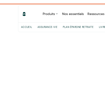
Produits
Nos essentiels
Ressources
ACCUEIL
ASSURANCE-VIE
PLAN ÉPARGNE RETRAITE
LIVR
Sommaire
Un budget avant tout
Entourez-vous d’experts
Comment augmenter son TJM ?
Si je change de mission
Pourquoi passer par une
plateforme ?
Partager