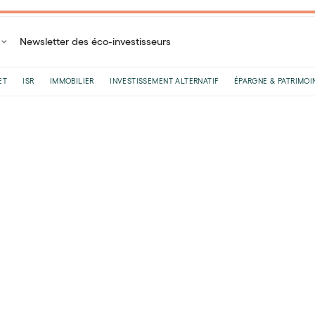
Newsletter des éco-investisseurs
ET
ISR
IMMOBILIER
INVESTISSEMENT ALTERNATIF
ÉPARGNE & PATRIMOI
Accueil
Blog
Plan Épargne Retraite
Le guide du TJM pour les freelances
Le guide du TJM pour 
Par
Félix Rivierre
•
Le
18
/
12
/
2024
•
8
minutes de lectu
Le Taux Journalier Moyen connu sous l’acronym
freelances. Celui-ci représente votre source d
définir de manière réfléchie en prenant le soin 
amont. L’univers d’un indépendant tourne don
partageons aujourd’hui certaines astuces afin d’