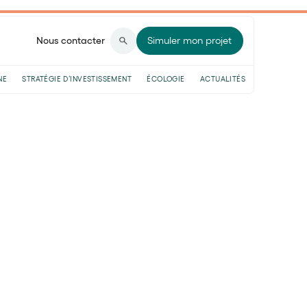
Nous contacter
Simuler mon projet
NE
STRATÉGIE D’INVESTISSEMENT
ÉCOLOGIE
ACTUALITÉS
les freelances
re
e TJM est un élément clef pour les
e revenus et vous vous devez donc de le
de calculer l’intégralité de vos charges en
c un peu autour du TJM. Nous vous
avoir un tarif journalier pertinent, mais