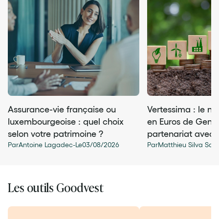
Assurance-vie française ou
Vertessima : le n
luxembourgeoise : quel choix
en Euros de Gener
selon votre patrimoine ?
partenariat avec
Par
Antoine Lagadec
-
Le
03
/
08
/
2026
Par
Matthieu Silva San
Les outils Goodvest