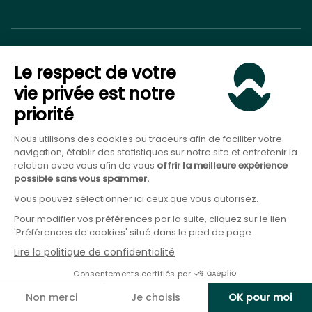
Démarrer avec Goodvest
Le respect de votre
Simuler mon projet
vie privée est notre
Parler à un conseiller
priorité
Nous utilisons des cookies ou traceurs afin de faciliter votre
Assurance-Vie
navigation, établir des statistiques sur notre site et entretenir la
relation avec vous afin de vous
offrir la meilleure expérience
Ouvrir une assurance-vie en ligne
possible sans vous spammer.
Ouvrir une assurance-vie pour ses enfants
Tableau fiscalité assurance-vie succession avant et après 70
Vous pouvez sélectionner ici ceux que vous autorisez.
ans
Pour modifier vos préférences par la suite, cliquez sur le lien
Comment débloquer son assurance-vie pour un achat
'Préférences de cookies' situé dans le pied de page.
immobilier ?
Comment ouvrir une assurance-vie pour son fils ou sa
Lire la politique de confidentialité
fille majeure ?
Consentements certifiés par
Plan Épargne Retraite
Non merci
Je choisis
OK pour moi
Quels sont les meilleurs PER
en 2026 ?