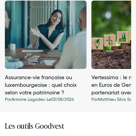
Assurance-vie française ou
Vertessima : le n
luxembourgeoise : quel choix
en Euros de Gener
selon votre patrimoine ?
partenariat avec
Par
Antoine Lagadec
-
Le
03
/
08
/
2026
Par
Matthieu Silva San
Les outils Goodvest