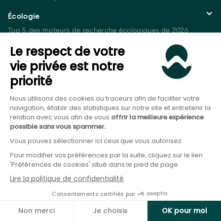
Écologie
Top 5 des moteurs de recherche écologiques
de 2026
10 écogestes à adopter en entreprise
Le respect de votre
Écomobilité : tout savoir sur le déplacement écoresponsable
en 2026
vie privée est notre
Livret
priorité
Livret B : avantages et inconvénients
Notre avis sur le Livret Vert de la Caisse d'Épargne
Nous utilisons des cookies ou traceurs afin de faciliter votre
PEL ou Livret A : que choisir ?
navigation, établir des statistiques sur notre site et entretenir la
relation avec vous afin de vous
offrir la meilleure expérience
Investissement Socialement Responsable
possible sans vous spammer.
Quelles solutions pour faire un investissement à
impact ?
Vous pouvez sélectionner ici ceux que vous autorisez.
Comment faire un investissement
éthique ?
Quels sont les meilleurs placements verts
en 2026 ?
Pour modifier vos préférences par la suite, cliquez sur le lien
'Préférences de cookies' situé dans le pied de page.
Stratégie d'investissement
Lire la politique de confidentialité
Comment investir son argent quand on est
jeune ?
Consentements certifiés par
Peut-on devenir riche avec 100 000 euros ?
Devenir riche avec 10 000 euros : 4 investissements qui
Non merci
Je choisis
OK pour moi
rapportent