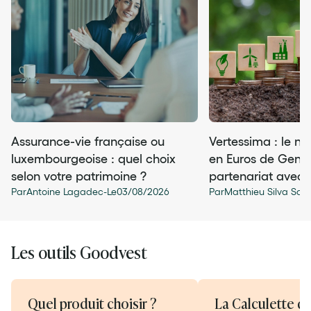
Assurance-vie française ou
Vertessima : le n
luxembourgeoise : quel choix
en Euros de Gener
selon votre patrimoine ?
partenariat avec
Par
Antoine Lagadec
-
Le
03
/
08
/
2026
Par
Matthieu Silva San
Les outils Goodvest
Quel produit choisir ?
La Calculette d