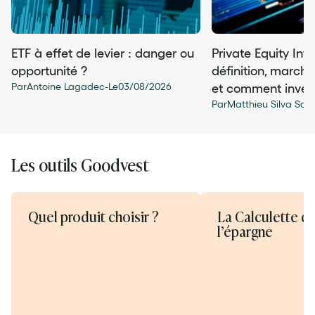
ETF à effet de levier : danger ou
Private Equity Infr
opportunité ?
définition, march
Par
Antoine Lagadec
-
Le
03
/
08
/
2026
et comment invest
Par
Matthieu Silva San
Les outils Goodvest
Quel produit choisir ?
La Calculette d
l’épargne