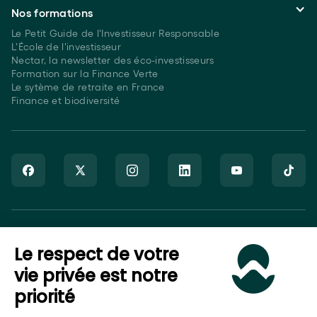
Nos formations
Le Petit Guide de l'Investisseur Responsable
L'École de l'investisseur
Nectar, la newsletter des éco-investisseurs
Formation sur la Finance Verte
Le sytème de retraite en France
Finance et biodiversité
Goodvest SAS est immatriculé auprès de l’ORIAS sous le numéro
Le respect de votre
20007544 en tant que Courtier en Assurance (COA), Mandataire
non-exclusif en opérations de banque et en services de
vie privée est notre
paiement (MOBSP), activités régulées par l’ACPR et en tant que
priorité
Conseiller en Investissement Financier (CIF), activité régulée par
l’AMF.