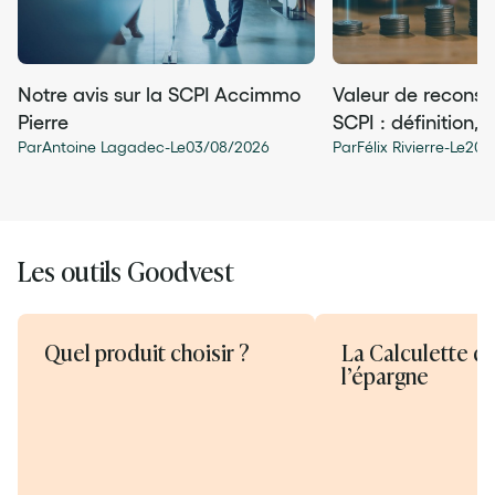
Notre avis sur la SCPI Accimmo
Valeur de reconsti
Pierre
SCPI : définition, 
Par
Antoine Lagadec
-
Le
03
/
08
/
2026
Par
Félix Rivierre
-
Le
20
/
Les outils Goodvest
Quel produit choisir ?
La Calculette d
l’épargne