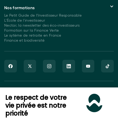
Nos formations
Le Petit Guide de l'Investisseur Responsable
L'École de l'investisseur
Nectar, la newsletter des éco-investisseurs
Formation sur la Finance Verte
Le sytème de retraite en France
Finance et biodiversité
Goodvest SAS est immatriculé auprès de l’ORIAS sous le numéro
Le respect de votre
20007544 en tant que Courtier en Assurance (COA), Mandataire
non-exclusif en opérations de banque et en services de
vie privée est notre
paiement (MOBSP), activités régulées par l’ACPR et en tant que
priorité
Conseiller en Investissement Financier (CIF), activité régulée par
l’AMF.