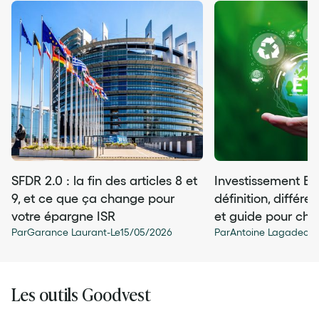
SFDR 2.0 : la fin des articles 8 et
Investissement ES
9, et ce que ça change pour
définition, différe
votre épargne ISR
et guide pour choi
Par
Garance Laurant
-
Le
15
/
05
/
2026
Par
Antoine Lagadec
-
L
Les outils Goodvest