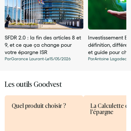
SFDR 2.0 : la fin des articles 8 et
Investissement ES
9, et ce que ça change pour
définition, différe
votre épargne ISR
et guide pour choi
Par
Garance Laurant
-
Le
15
/
05
/
2026
Par
Antoine Lagadec
-
L
Les outils Goodvest
Quel produit choisir ?
La Calculette d
l’épargne