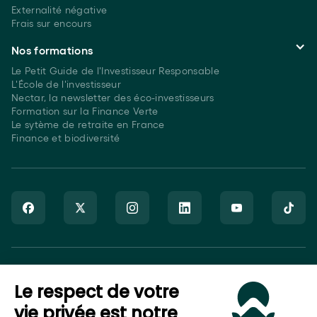
Externalité négative
Frais sur encours
Nos formations
Le Petit Guide de l'Investisseur Responsable
L'École de l'investisseur
Nectar, la newsletter des éco-investisseurs
Formation sur la Finance Verte
Le sytème de retraite en France
Finance et biodiversité
Goodvest SAS est immatriculé auprès de l’ORIAS sous le numéro
Le respect de votre
20007544 en tant que Courtier en Assurance (COA), Mandataire
non-exclusif en opérations de banque et en services de
vie privée est notre