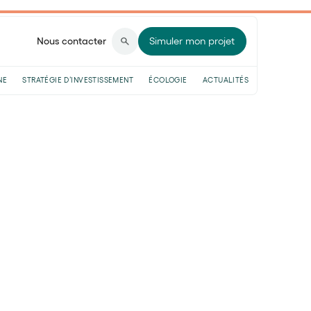
Nous contacter
Simuler mon projet
NE
STRATÉGIE D’INVESTISSEMENT
ÉCOLOGIE
ACTUALITÉS
ntiel en pleine
lecture
 des débats. L'Accord de Paris, adopté en
majeur dans les efforts internationaux
.