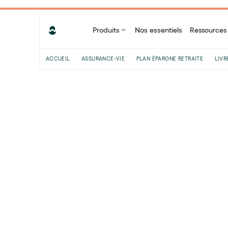
Produits
Nos essentiels
Ressources
ACCUEIL
ASSURANCE-VIE
PLAN ÉPARGNE RETRAITE
LIVR
Sommaire
Le label ISR, un label d’État
controversé
Que peut-on attendre de la récente
réforme du label ISR ?
Quel rôle accorder aux labels dans
une démarche d’investissement
socialement responsable ?
Partager