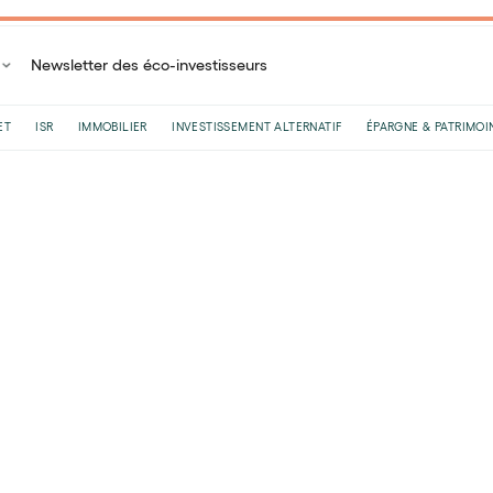
Newsletter des éco-investisseurs
ET
ISR
IMMOBILIER
INVESTISSEMENT ALTERNATIF
ÉPARGNE & PATRIMOI
Accueil
Blog
ISR
Le label ISR, un référentiel en pleine refonte
Le label ISR, un référe
refonte
Par
Garance Laurant
•
Le
04
/
01
/
2024
•
7
minutes de 
Depuis quelques mois, le label ISR est au cœur
2015 lors de la COP21, représente un tournant 
pour lutter contre le réchauffement climatique