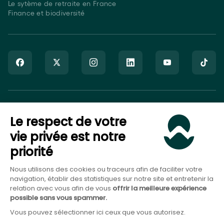
Le sytème de retraite en France
Finance et biodiversité
Goodvest SAS est immatriculé auprès de l’ORIAS sous le numéro
Le respect de votre
20007544 en tant que Courtier en Assurance (COA), Mandataire
non-exclusif en opérations de banque et en services de
vie privée est notre
paiement (MOBSP), activités régulées par l’ACPR et en tant que
priorité
Conseiller en Investissement Financier (CIF), activité régulée par
l’AMF.
Nous utilisons des cookies ou traceurs afin de faciliter votre
navigation, établir des statistiques sur notre site et entretenir la
relation avec vous afin de vous
offrir la meilleure expérience
possible sans vous spammer.
Vous pouvez sélectionner ici ceux que vous autorisez.