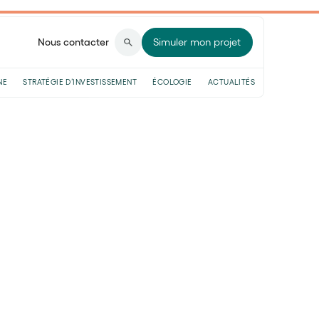
Nous contacter
Simuler mon projet
NE
STRATÉGIE D’INVESTISSEMENT
ÉCOLOGIE
ACTUALITÉS
ste le PER compte titre ?
 en quoi consiste le
e
pour se préparer un complément de retraite
sposez néanmoins d’un choix : le PER