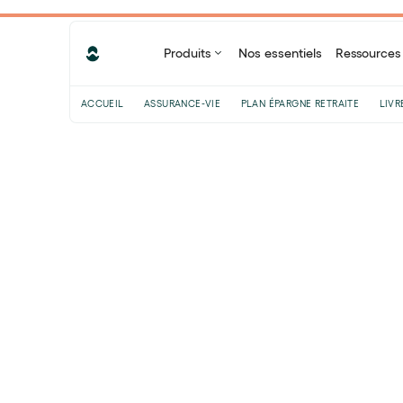
Produits
Nos essentiels
Ressources
ACCUEIL
ASSURANCE-VIE
PLAN ÉPARGNE RETRAITE
LIVR
Sommaire
Qu’est-ce que le PER compte titre ?
Quelle est la différence entre un PER
compte titre et un PER assurance ?
Comment fonctionne le PER compte
titre ?
Quelle est la fiscalité applicable à
un PER compte titre ?
Partager