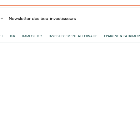
Newsletter des éco-investisseurs
ET
ISR
IMMOBILIER
INVESTISSEMENT ALTERNATIF
ÉPARGNE & PATRIMOI
Accueil
Blog
Plan Épargne Retraite
Plan épargne retraite : en quoi consi
Plan épargne retraite :
PER compte titre ?
Par
Félix Rivierre
•
Le
22
/
11
/
2024
•
8
minutes de lectur
Le PER individuel est une excellente solution 
tout en faisant fructifier son épargne. Vous di
assurance ou le PER compte titre.